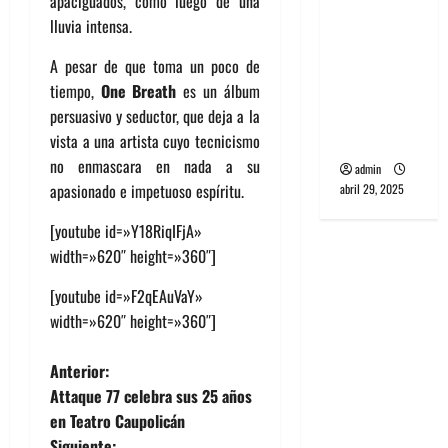
apaciguados, como luego de una
banda
lluvia intensa.
PCR, No
Wave y Art
A pesar de que toma un poco de
punk de
tiempo,
One Breath
es un álbum
Corea del
persuasivo y seductor, que deja a la
Sur
vista a una artista cuyo tecnicismo
no enmascara en nada a su
admin
apasionado e impetuoso espíritu.
abril 29, 2025
[youtube id=»Y18RiqIFjA»
width=»620″ height=»360″]
[youtube id=»F2qEAuVaY»
width=»620″ height=»360″]
N
Anterior:
Attaque 77 celebra sus 25 años
a
en Teatro Caupolicán
Siguiente: