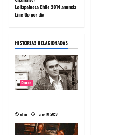
v
Lollapalooza Chile 2014 anuncia
e
Line Up por día
g
a
HISTORIAS RELACIONADAS
c
i
ó
Discos
n
Morrissey lanzó nuevo disco
d
llamado Make-Up is a Lie
e
admin
marzo 10, 2026
e