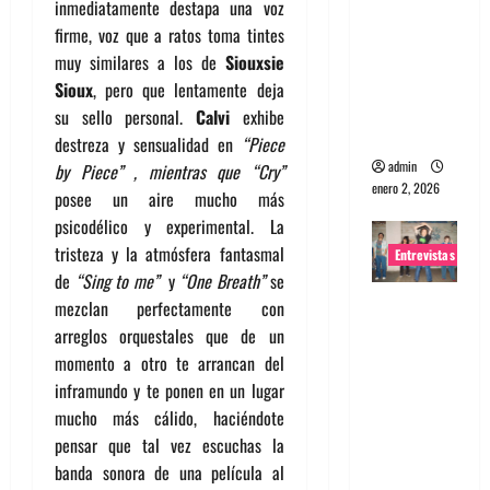
inmediatamente destapa una voz
portugues
firme, voz que a ratos toma tintes
a
muy similares a los de
Siouxsie
Maquina:
Sioux
, pero que lentamente deja
Directo y
su sello personal.
Calvi
exhibe
visceral
destreza y sensualidad en
“Piece
admin
by Piece” , mientras que “Cry”
enero 2, 2026
posee un aire mucho más
psicodélico y experimental. La
tristeza y la atmósfera fantasmal
Entrevistas
de
“Sing to me”
y
“One Breath”
se
Entrevista
mezclan perfectamente con
a la banda
arreglos orquestales que de un
japonesa
momento a otro te arrancan del
Zoobombs
inframundo y te ponen en un lugar
: Una
mucho más cálido, haciéndote
energía
pensar que tal vez escuchas la
salvaje
banda sonora de una película al