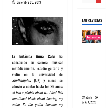
diciembre 20, 2013
ENTREVISTAS
Entrevistas
Entrevista
banda
La británica
Anna Calvi
ha
Evolfo:
construido su carrera musical
Hablándol
metódicamente. Estudió guitarra y
e
violín en la universidad de
directame
Southampton
(UK) y nunca se
nte a tu
atrevió a cantar hasta los 26 años:
espíritu
«I had a phobia about it… I had this
admin
emotional block about hearing my
junio 4, 2026
voice. So the guitar became my