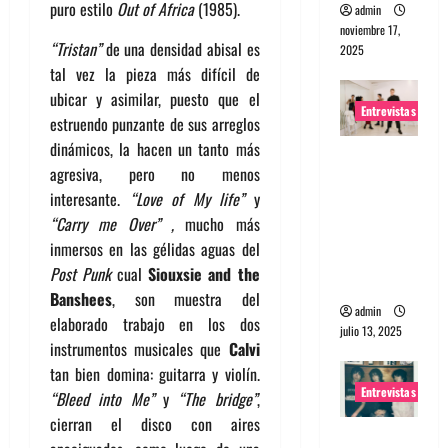
puro estilo
Out of Africa
(1985).
admin
noviembre 17,
“
Tristan”
de una densidad abisal es
2025
tal vez la pieza más difícil de
ubicar y asimilar, puesto que el
Entrevistas
estruendo punzante de sus arreglos
dinámicos, la hacen un tanto más
Entrevista
agresiva, pero no menos
a The
interesante.
“
Love of My life”
y
Wants: Su
“Carry me Over” ,
mucho más
universo
inmersos en las gélidas aguas del
distorsion
Post Punk
cual
Siouxsie and the
ado
Banshees
, son muestra del
admin
elaborado trabajo en los dos
julio 13, 2025
instrumentos musicales que
Calvi
tan bien domina: guitarra y violín.
Entrevistas
“
Bleed into Me”
y
“The bridge”
,
cierran el disco con aires
Entrevista: