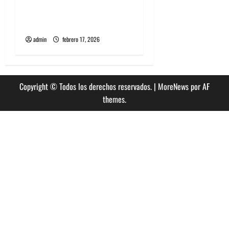
lanzará nuevo álbum
llamado Rare and Deadly
admin
febrero 17, 2026
Copyright © Todos los derechos reservados.
|
MoreNews
por AF
themes.