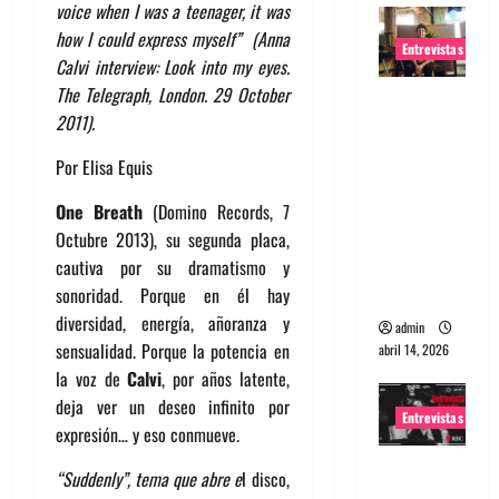
voice when I was a teenager, it was
how I could express myself” (Anna
Entrevistas
Calvi interview: Look into my eyes.
The Telegraph, London. 29 October
Entrevista
2011).
Rudy De
Anda:
Por Elisa Equis
Conquista
ndo el
One Breath
(Domino Records, 7
mundo,
Octubre 2013), su segunda placa,
una tocata
cautiva por su dramatismo y
a la vez
sonoridad. Porque en él hay
diversidad, energía, añoranza y
admin
sensualidad. Porque la potencia en
abril 14, 2026
la voz de
Calvi
, por años latente,
deja ver un deseo infinito por
Entrevistas
expresión… y eso conmueve.
Entrevista
“
Suddenly”, tema que abre e
l disco,
a banda