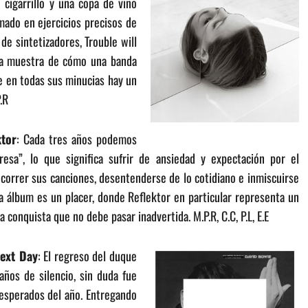
cigarrillo y una copa de vino
mado en ejercicios precisos de
de sintetizadores, Trouble will
na muestra de cómo una banda
te en todas sus minucias hay un
.R
ktor
: Cada tres años podemos
resa”, lo que significa sufrir de ansiedad y expectación por el
correr sus canciones, desentenderse de lo cotidiano e inmiscuirse
a álbum es un placer, donde Reflektor en particular representa un
 conquista que no debe pasar inadvertida. M.P.R, C.C, P.L, E.E
ext Day
: El regreso del duque
ños de silencio, sin duda fue
esperados del año. Entregando