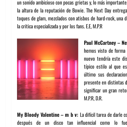
un sonido ambicioso con pocas grietas y, lo más importante
la altura de la reputación de Bowie. The Next Day entreg
toques de glam, mezclados con atisbos de hard-rock, una de
la critica especializada y por los fans. E.E, M.P.R
Paul McCartney – Ne
hemos visto de forma 
nuevo tendría este dis
típico estilo al que 
último sus declaraci
presente en distintas d
significar un gran ret
M.P.R, D.R.
My Bloody Valentine – m b v:
La difícil tarea de darle
después de un disco tan influencial como lo fue