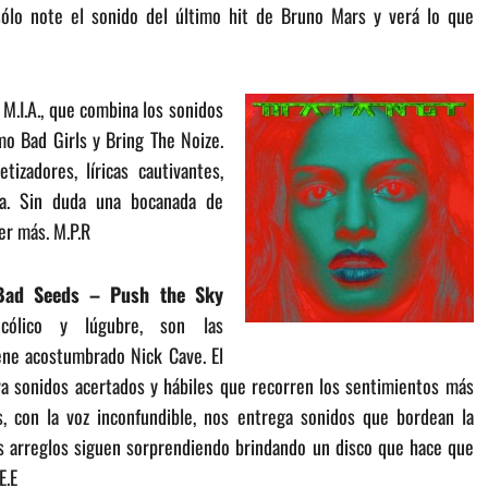
ólo note el sonido del último hit de Bruno Mars y verá lo que
 M.I.A., que combina los sonidos
mo Bad Girls y Bring The Noize.
tizadores, líricas cautivantes,
dia. Sin duda una bocanada de
er más. M.P.R
Bad Seeds – Push the Sky
cólico y lúgubre, son las
ene acostumbrado Nick Cave. El
va sonidos acertados y hábiles que recorren los sentimientos más
, con la voz inconfundible, nos entrega sonidos que bordean la
os arreglos siguen sorprendiendo brindando un disco que hace que
E.E