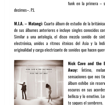
funk en la primera – s
decimos–. P.L
M.I.A. – Matangi:
Cuarto álbum de estudio de la británica
de sus álbumes anteriores e incluye singles conocidos co
Similar a una antología, el disco mezcla sonido de sinte
electrónica, unidos a ritmos étnicos del Asia y la In
originalidad y carga electrizante de sonidos que hacen quer
Nick Cave and the 
Away:
Íntimo, melan
sensaciones que nos ti
álbum exhibe sin reser
oscuros en sus acordes
belleza y lo emotivo. L
te saques el sombrero. 