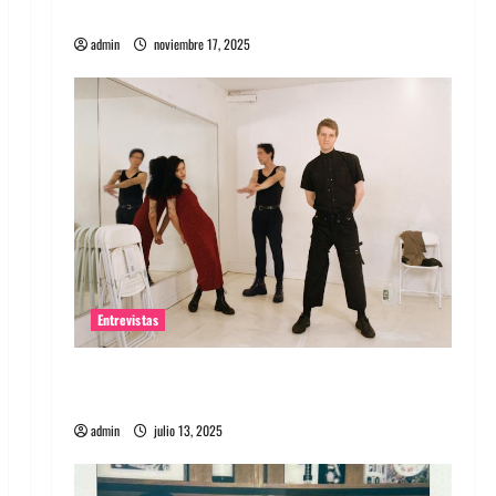
energía salvaje
admin
noviembre 17, 2025
Entrevistas
Entrevista a The Wants: Su universo
distorsionado
admin
julio 13, 2025