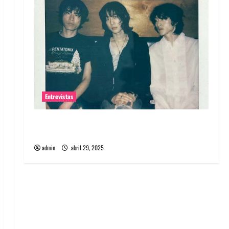
Entrevistas
Entrevista: banda PCR, No Wave y Art punk de
Corea del Sur
admin
abril 29, 2025