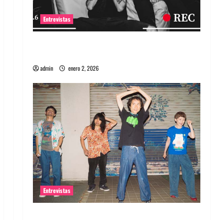
Entrevistas
Entrevista a banda portuguesa Maquina:
Directo y visceral
admin
enero 2, 2026
Entrevistas
Entrevista a la banda japonesa Zoobombs: Una