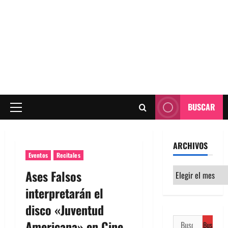
BUSCAR
Menú
principal
ARCHIVOS
Eventos
Recitales
Archivos
Ases Falsos
interpretarán el
disco «Juventud
Buscar:
Americana» en Cine