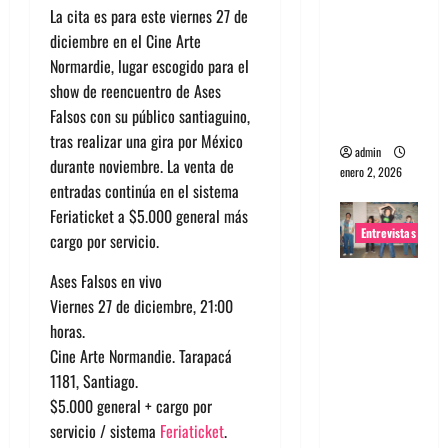
La cita es para este viernes 27 de
portugues
diciembre en el Cine Arte
a
Normardie, lugar escogido para el
Maquina:
show de reencuentro de Ases
Directo y
Falsos con su público santiaguino,
visceral
tras realizar una gira por México
admin
durante noviembre. La venta de
enero 2, 2026
entradas continúa en el sistema
Feriaticket a $5.000 general más
Entrevistas
cargo por servicio.
Entrevista
Ases Falsos en vivo
a la banda
Viernes 27 de diciembre, 21:00
japonesa
horas.
Zoobombs
Cine Arte Normandie. Tarapacá
: Una
1181, Santiago.
energía
$5.000 general + cargo por
salvaje
servicio / sistema
Feriaticket
.