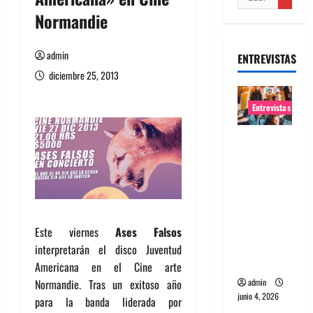
Normandie
admin
ENTREVISTAS
diciembre 25, 2013
Entrevistas
Entrevista
banda
Evolfo:
Hablándol
e
directame
Este viernes
Ases Falsos
nte a tu
interpretarán el disco Juventud
espíritu
Americana en el Cine arte
Normandie. Tras un exitoso año
admin
junio 4, 2026
para la banda liderada por