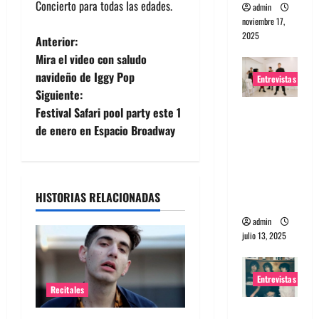
Concierto para todas las edades.
admin
noviembre 17,
2025
N
Anterior:
Mira el video con saludo
a
navideño de Iggy Pop
Entrevistas
Siguiente:
v
Entrevista
Festival Safari pool party este 1
e
a The
de enero en Espacio Broadway
Wants: Su
g
universo
distorsion
a
HISTORIAS RELACIONADAS
ado
c
admin
julio 13, 2025
i
ó
Entrevistas
Recitales
n
Entrevista: