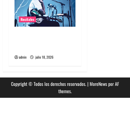
Recitales
Tame Impala en Chile: La
historia especial con el
público chileno
admin
julio 18, 2026
Copyright © Todos los derechos reservados.
|
MoreNews
por AF
themes.