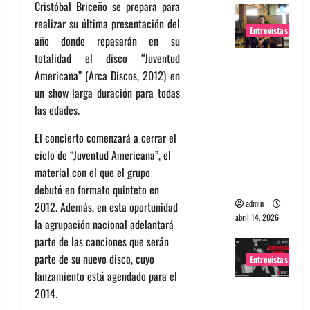
Cristóbal Briceño se prepara para
realizar su última presentación del
Entrevistas
año donde repasarán en su
totalidad el disco “Juventud
Entrevista
Americana” (Arca Discos, 2012) en
Rudy De
un show larga duración para todas
Anda:
las edades.
Conquista
ndo el
El concierto comenzará a cerrar el
mundo,
ciclo de “Juventud Americana”, el
una tocata
material con el que el grupo
a la vez
debutó en formato quinteto en
admin
2012. Además, en esta oportunidad
abril 14, 2026
la agrupación nacional adelantará
parte de las canciones que serán
parte de su nuevo disco, cuyo
Entrevistas
lanzamiento está agendado para el
Entrevista
2014.
a banda