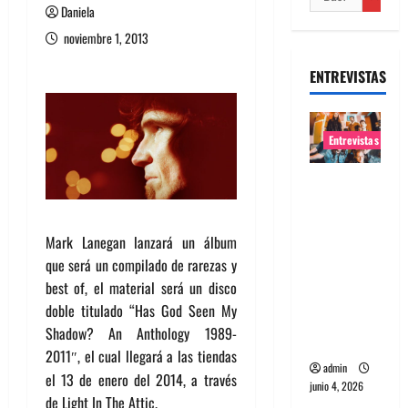
Daniela
noviembre 1, 2013
ENTREVISTAS
Entrevistas
Entrevista
banda
Evolfo:
Mark Lanegan lanzará un álbum
Hablándol
que será un compilado de rarezas y
e
best of, el material será un disco
directame
doble titulado “Has God Seen My
nte a tu
Shadow? An Anthology 1989-
espíritu
2011
, el cual llegará a las tiendas
″
admin
el 13 de enero del 2014, a través
junio 4, 2026
de Light In The Attic.