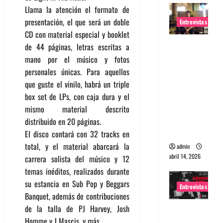
Llama la atención el formato de
presentación, el que será un doble
Entrevistas
CD con material especial y booklet
Entrevista
de 44 páginas, letras escritas a
Rudy De
mano por el músico y fotos
Anda:
personales únicas. Para aquellos
Conquista
que guste el vinilo, habrá un triple
ndo el
box set de LPs, con caja dura y el
mundo,
mismo material descrito
una tocata
distribuido en 20 páginas.
a la vez
El disco contará con 32 tracks en
total, y el material abarcará la
admin
abril 14, 2026
carrera solista del músico y 12
temas inéditos, realizados durante
su estancia en Sub Pop y Beggars
Entrevistas
Banquet, además de contribuciones
de la talla de PJ Harvey, Josh
Entrevista
Homme y J Mascis, y más.
a banda