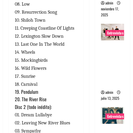
admin
08. Low
noviembre 17,
09. Resurrection Song
2025
10. Shiloh Town
11. Creeping Coastline Of Lights
Entrevistas
12. Lexington Slow Down
13. Last One In The World
Entrevista
14. Wheels
a The
15. Mockingbirds
Wants: Su
universo
16. Wild Flowers
distorsion
17. Sunrise
ado
18. Carnival
19. Pendulum
admin
julio 13, 2025
20. The River Rise
Disc 2 (todo inédito):
01. Dream Lullabye
Entrevistas
02. Leaving New River Blues
Entrevista:
03. Sympathy