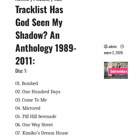
Tracklist Has
portugues
a
God Seen My
Maquina:
Directo y
Shadow? An
visceral
Anthology 1989-
admin
enero 2, 2026
2011:
Disc 1:
Entrevistas
01. Bombed
Entrevista
02. One Hundred Days
a la banda
japonesa
03. Come To Me
Zoobombs
04. Mirrored
: Una
05. Pill Hill Serenade
energía
06. One Way Street
salvaje
07. Kimiko’s Dream House