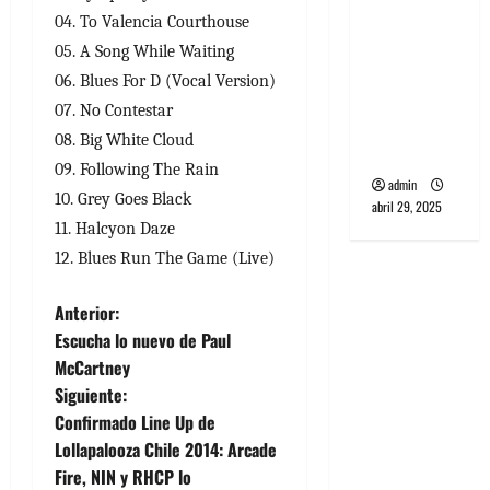
banda
04. To Valencia Courthouse
PCR, No
05. A Song While Waiting
Wave y Art
06. Blues For D (Vocal Version)
punk de
07. No Contestar
Corea del
08. Big White Cloud
Sur
09. Following The Rain
admin
10. Grey Goes Black
abril 29, 2025
11. Halcyon Daze
12. Blues Run The Game (Live)
N
Anterior:
Escucha lo nuevo de Paul
a
McCartney
Siguiente:
v
Confirmado Line Up de
e
Lollapalooza Chile 2014: Arcade
Fire, NIN y RHCP lo