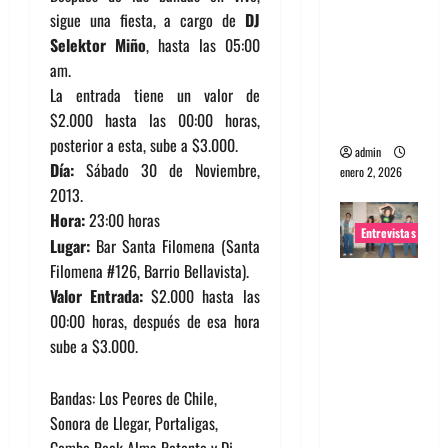
sigue una fiesta, a cargo de
DJ
portugues
Selektor Miño
, hasta las 05:00
a
am.
Maquina:
La entrada tiene un valor de
Directo y
$2.000 hasta las 00:00 horas,
visceral
posterior a esta, sube a $3.000.
admin
Día:
Sábado 30 de Noviembre,
enero 2, 2026
2013.
Hora:
23:00 horas
Entrevistas
Lugar:
Bar Santa Filomena (Santa
Filomena #126, Barrio Bellavista).
Entrevista
Valor Entrada:
$2.000 hasta las
a la banda
00:00 horas, después de esa hora
japonesa
sube a $3.000.
Zoobombs
: Una
Bandas: Los Peores de Chile,
energía
Sonora de Llegar, Portaligas,
salvaje
Combo Rock Alma Potente y Dj