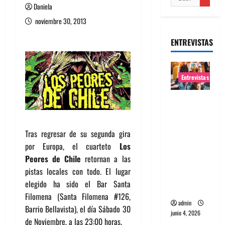
Daniela
noviembre 30, 2013
ENTREVISTAS
Entrevistas
Entrevista
banda
Evolfo:
Tras regresar de su segunda gira
Hablándol
por Europa, el cuarteto
Los
e
Peores de Chile
retornan a las
directame
pistas locales con todo. El lugar
nte a tu
elegido ha sido el Bar Santa
espíritu
Filomena (Santa Filomena #126,
admin
Barrio Bellavista), el día Sábado 30
junio 4, 2026
de Noviembre, a las 23:00 horas.