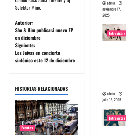
admin
Selektor Miño.
noviembre 17,
2025
N
Anterior:
She & Him publicará nuevo EP
Entrevistas
a
en diciembre
Siguiente:
v
Entrevista
Los Jaivas en concierto
a The
e
sinfónico este 12 de diciembre
Wants: Su
universo
g
distorsion
ado
a
HISTORIAS RELACIONADAS
admin
c
julio 13, 2025
i
Entrevistas
ó
Eventos
Entrevista: