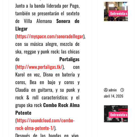
Junto a la banda liderada por Pogo,
también se presentarán el sexteto
Entrevistas
de Villa Alemana
Sonora de
Entrevista
Llegar
Rudy De
(
https://myspace.com/sonoradellegar
),
Anda:
con su música alegre, mezcla de
Conquista
ska, reggae y punk rock; las chicas
ndo el
de
Portaligas
mundo,
(
http://www.portaligas.tk/
), con
una tocata
Karol en voz, Disna en batería y
a la vez
coros, Bea en bajo y coros y
Claudia en guitarra, y su punk y
admin
abril 14, 2026
rock & roll característico; y el
grupo ska rock
Combo Rock Alma
Potente
Entrevistas
(
https://soundcloud.com/combo-
rock-alma-potente-1/
).
Entrevista
Después de las bandas en vivo,
a banda