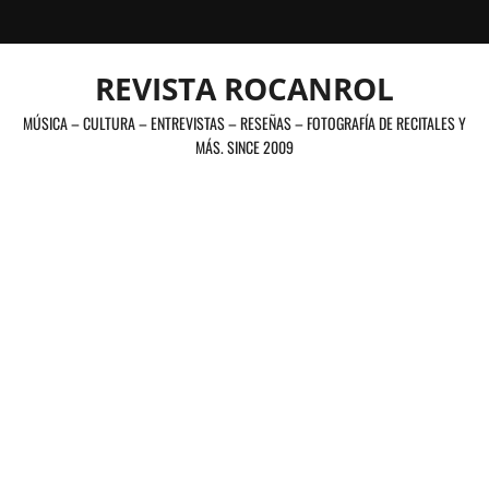
Saltar
al
contenido
REVISTA ROCANROL
MÚSICA – CULTURA – ENTREVISTAS – RESEÑAS – FOTOGRAFÍA DE RECITALES Y
MÁS. SINCE 2009