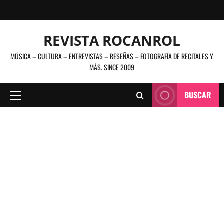
Saltar
al
contenido
REVISTA ROCANROL
MÚSICA – CULTURA – ENTREVISTAS – RESEÑAS – FOTOGRAFÍA DE RECITALES Y
MÁS. SINCE 2009
BUSCAR
Menú
principal