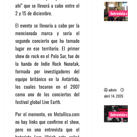
ahí” que se llevará a cabo entre el
2 y 15 de diciembre.
Entrevistas
El evento se llevaría a cabo por la
Entrevista
mencionada marca y sería el
Rudy De
segundo concierto que ha tomado
Anda:
lugar en ese territorio. El primer
Conquista
show de rock en el Polo Sur, fue de
ndo el
la banda de Indie Rock Nunatak,
mundo,
formada por investigadores del
una tocata
equipo británico en la Antártida,
a la vez
los cuales tocaron en el 2007
admin
como uno de los conciertos del
abril 14, 2026
festival global Live Earth.
Por el momento, en Metallica.com
Entrevistas
no hay links que confirme el show,
Entrevista
pero en una entrevista que el
a banda
baterista Lars Ulrich este señaó