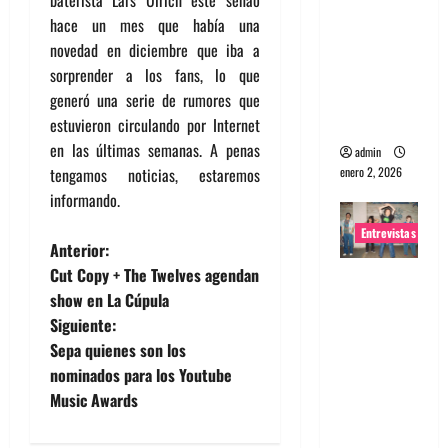
portugues
hace un mes que había una
a
novedad en diciembre que iba a
Maquina:
sorprender a los fans, lo que
Directo y
generó una serie de rumores que
visceral
estuvieron circulando por Internet
en las últimas semanas. A penas
admin
enero 2, 2026
tengamos noticias, estaremos
informando.
Entrevistas
N
Anterior:
Cut Copy + The Twelves agendan
Entrevista
a
show en La Cúpula
a la banda
Siguiente:
japonesa
v
Sepa quienes son los
Zoobombs
e
nominados para los Youtube
: Una
Music Awards
energía
g
salvaje