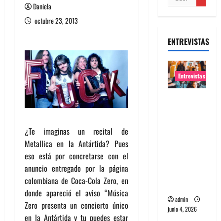
Daniela
octubre 23, 2013
ENTREVISTAS
Entrevistas
Entrevista
banda
Evolfo:
¿Te imaginas un recital de
Hablándol
Metallica en la Antártida? Pues
e
eso está por concretarse con el
directame
anuncio entregado por la página
nte a tu
colombiana de Coca-Cola Zero, en
espíritu
donde apareció el aviso “Música
admin
Zero presenta un concierto único
junio 4, 2026
en la Antártida y tu puedes estar