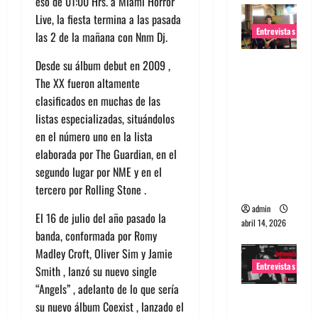
eso de 01:00 Hrs. a Miami Horror
Live, la fiesta termina a las pasada
Entrevistas
las 2 de la mañana con Nnm Dj.
Entrevista
Desde su álbum debut en 2009 ,
Rudy De
The XX fueron altamente
Anda:
clasificados en muchas de las
Conquista
listas especializadas, situándolos
ndo el
en el número uno en la lista
mundo,
elaborada por The Guardian, en el
una tocata
segundo lugar por NME y en el
a la vez
tercero por Rolling Stone .
admin
El 16 de julio del año pasado la
abril 14, 2026
banda, conformada por Romy
Madley Croft, Oliver Sim y Jamie
Entrevistas
Smith , lanzó su nuevo single
“Angels” , adelanto de lo que sería
Entrevista
su nuevo álbum Coexist , lanzado el
a banda