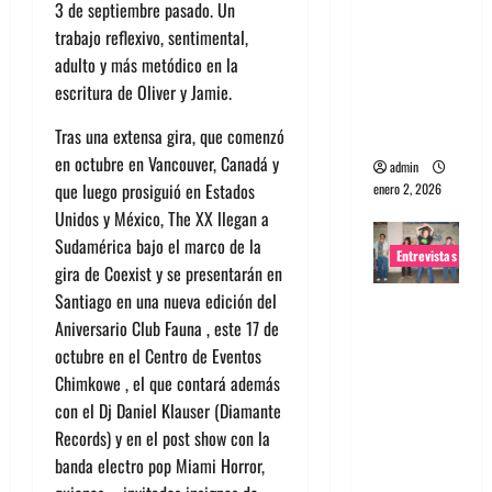
3 de septiembre pasado. Un
portugues
trabajo reflexivo, sentimental,
a
adulto y más metódico en la
Maquina:
escritura de Oliver y Jamie.
Directo y
visceral
Tras una extensa gira, que comenzó
en octubre en Vancouver, Canadá y
admin
que luego prosiguió en Estados
enero 2, 2026
Unidos y México, The XX llegan a
Sudamérica bajo el marco de la
Entrevistas
gira de Coexist y se presentarán en
Santiago en una nueva edición del
Entrevista
Aniversario Club Fauna , este 17 de
a la banda
octubre en el Centro de Eventos
japonesa
Chimkowe , el que contará además
Zoobombs
con el Dj Daniel Klauser (Diamante
: Una
Records) y en el post show con la
energía
banda electro pop Miami Horror,
salvaje