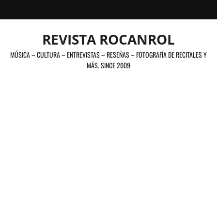
Saltar
al
contenido
REVISTA ROCANROL
MÚSICA – CULTURA – ENTREVISTAS – RESEÑAS – FOTOGRAFÍA DE RECITALES Y
MÁS. SINCE 2009