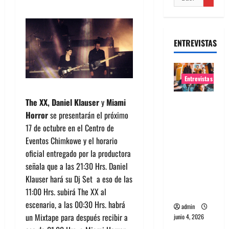
ENTREVISTAS
Entrevistas
The XX, Daniel Klauser
y
Miami
Entrevista
Horror
se presentarán el próximo
banda
17 de octubre en el Centro de
Evolfo:
Eventos Chimkowe y el horario
Hablándol
oficial entregado por la productora
e
señala que a las 21:30 Hrs. Daniel
directame
Klauser hará su Dj Set a eso de las
nte a tu
11:00 Hrs. subirá The XX al
espíritu
escenario, a las 00:30 Hrs. habrá
admin
un Mixtape para después recibir a
junio 4, 2026