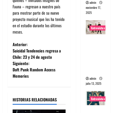
quienes – invitados insignes de
admin
Fauna – regresan a nuestro país
noviembre 17,
para mostrar parte de su nuevo
2025
proyecto musical que los ha tenido
en el estudio durante los últimos
Entrevistas
meses.
Entrevista
N
Anterior:
a The
Suicidal Tendencies regresa a
Wants: Su
a
Chile: 23 y 24 de agosto
universo
Siguiente:
distorsion
v
Daft Punk Random Access
ado
e
Memories
admin
julio 13, 2025
g
a
Entrevistas
HISTORIAS RELACIONADAS
c
Entrevista: