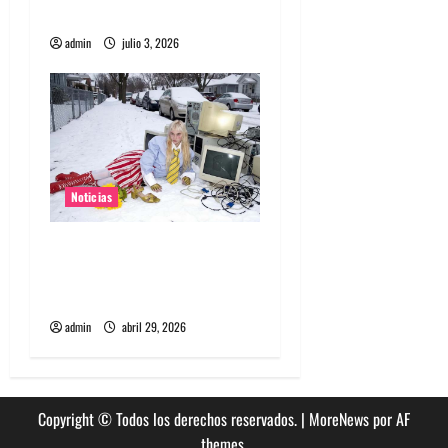
d
2027
a
admin
julio 3, 2026
s
Noticias
Grimes lanzará nuevo disco
este 2026 llamado Psy
Opera
admin
abril 29, 2026
Copyright © Todos los derechos reservados.
|
MoreNews
por AF
themes.