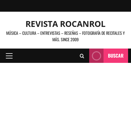
Saltar
al
contenido
REVISTA ROCANROL
MÚSICA – CULTURA – ENTREVISTAS – RESEÑAS – FOTOGRAFÍA DE RECITALES Y
MÁS. SINCE 2009
BUSCAR
Menú
principal