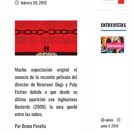
febrero 20, 2013
ENTREVISTAS
Entrevistas
Entrevista
banda
Mucha expectación originó el
Evolfo:
anuncio de la reciente película del
Hablándol
director de Reservoir Dogs y Pulp
e
Fiction debido a que desde su
directame
última aparición con Inglourious
nte a tu
Basterds (2009), la vara quedó
espíritu
entre las nubes.
admin
Por Bruno Peralta
junio 4, 2026