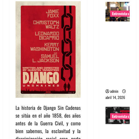
Entrevistas
Entrevista
Rudy De
Anda:
Conquista
ndo el
mundo,
una tocata
a la vez
admin
abril 14, 2026
La historia de Django Sin Cadenas
se sitúa en el año 1858, dos años
Entrevistas
antes de la Guerra Civil, y como
Entrevista
bien sabemos, la esclavitud y la
a banda
discriminación racial eran parte