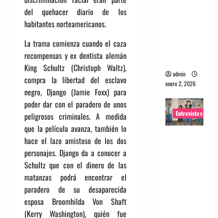
portugues
del quehacer diario de los
a
habitantes norteamericanos.
Maquina:
La trama comienza cuando el caza
Directo y
recompensas y ex dentista alemán
visceral
King Schultz (Christoph Waltz),
admin
compra la libertad del esclavo
enero 2, 2026
negro, Django (Jamie Foxx) para
poder dar con el paradero de unos
Entrevistas
peligrosos criminales. A medida
que la película avanza, también lo
Entrevista
hace el lazo amistoso de los dos
a la banda
personajes. Django da a conocer a
japonesa
Schultz que con el dinero de las
Zoobombs
matanzas podrá encontrar el
: Una
paradero de su desaparecida
energía
esposa Broomhilda Von Shaft
salvaje
(Kerry Washington), quién fue