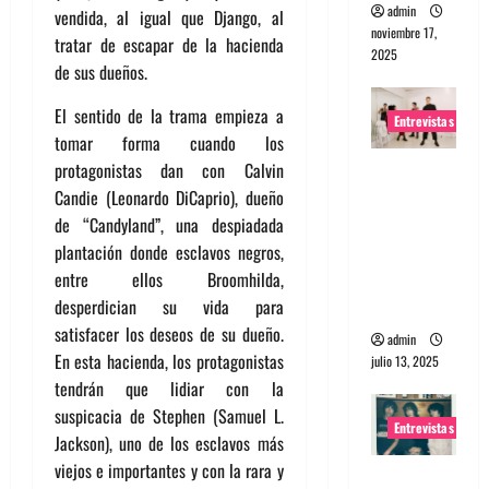
admin
vendida, al igual que Django, al
noviembre 17,
tratar de escapar de la hacienda
2025
de sus dueños.
El sentido de la trama empieza a
Entrevistas
tomar forma cuando los
protagonistas dan con Calvin
Entrevista
Candie (Leonardo DiCaprio), dueño
a The
de “Candyland”, una despiadada
Wants: Su
plantación donde esclavos negros,
universo
entre ellos Broomhilda,
distorsion
desperdician su vida para
ado
satisfacer los deseos de su dueño.
admin
En esta hacienda, los protagonistas
julio 13, 2025
tendrán que lidiar con la
suspicacia de Stephen (Samuel L.
Entrevistas
Jackson), uno de los esclavos más
viejos e importantes y con la rara y
Entrevista: