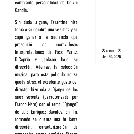
cambiante personalidad de Calvin
banda
Candie.
PCR, No
Wave y Art
Sin duda alguna, Tarantino hizo
punk de
fama a su nombre una vez más y se
Corea del
supo ganar a la audiencia que
Sur
presenció las maravillosas
admin
interpretaciones de Foxx, Waltz,
abril 29, 2025
DiCaprio y Jackson bajo su
dirección. Además, la selección
musical para esta película no se
queda atrás, el excelente gusto del
director hizo oda a Django de los
años sesenta (caracterizado por
Franco Nero) con el tema “Django”
de Luis Enriquez Bacalov. En fin,
tomando en cuenta una brillante
dirección, caracterización de