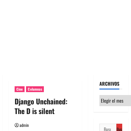
ARCHIVOS
Cine
Columnas
Archivos
Django Unchained:
The D is silent
admin
Buscar: