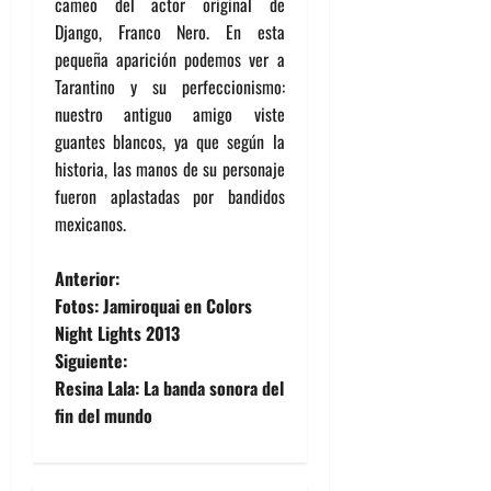
cameo del actor original de
Django, Franco Nero. En esta
pequeña aparición podemos ver a
Tarantino y su perfeccionismo:
nuestro antiguo amigo viste
guantes blancos, ya que según la
historia, las manos de su personaje
fueron aplastadas por bandidos
mexicanos.
N
Anterior:
Fotos: Jamiroquai en Colors
a
Night Lights 2013
Siguiente:
v
Resina Lala: La banda sonora del
e
fin del mundo
g