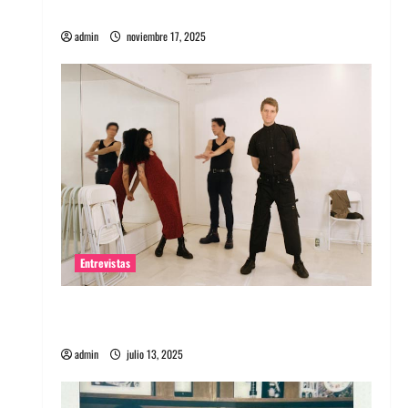
energía salvaje
admin
noviembre 17, 2025
Entrevistas
Entrevista a The Wants: Su universo
distorsionado
admin
julio 13, 2025