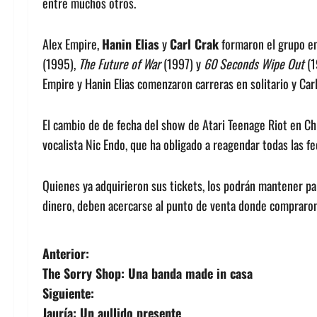
entre muchos otros.
Alex Empire,
Hanin Elias
y
Carl Crak
formaron el grupo e
(1995),
The Future of War
(1997) y
60 Seconds Wipe Out
(1
Empire y Hanin Elias comenzaron carreras en solitario y Car
El cambio de de fecha del show de Atari Teenage Riot en Chi
vocalista Nic Endo, que ha obligado a reagendar todas las f
Quienes ya adquirieron sus tickets, los podrán mantener pa
dinero, deben acercarse al punto de venta donde compraron 
N
Anterior:
The Sorry Shop: Una banda made in casa
a
Siguiente:
v
Jauría: Un aullido presente