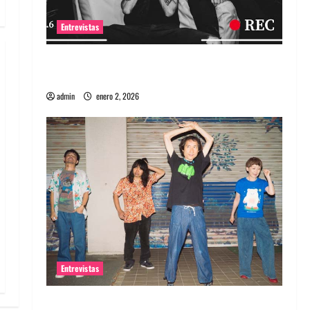
Entrevistas
Entrevista a banda portuguesa Maquina:
Directo y visceral
admin
enero 2, 2026
Entrevistas
Entrevista a la banda japonesa Zoobombs: Una