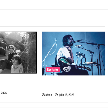
Recitales
me maten debuta en
Tame Impala en Chile: La historia
especial con el público chileno
, 2026
admin
julio 18, 2026