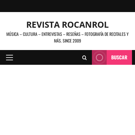
Saltar
al
contenido
REVISTA ROCANROL
MÚSICA – CULTURA – ENTREVISTAS – RESEÑAS – FOTOGRAFÍA DE RECITALES Y
MÁS. SINCE 2009
BUSCAR
Menú
principal