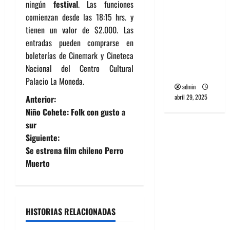
ningún
festival
. Las funciones
banda
comienzan desde las 18:15 hrs. y
PCR, No
tienen un valor de $2.000. Las
Wave y Art
entradas pueden comprarse en
punk de
boleterías de Cinemark y Cineteca
Corea del
Nacional del Centro Cultural
Sur
Palacio La Moneda.
admin
N
abril 29, 2025
Anterior:
Niño Cohete: Folk con gusto a
a
sur
Siguiente:
v
Se estrena film chileno Perro
e
Muerto
g
a
HISTORIAS RELACIONADAS