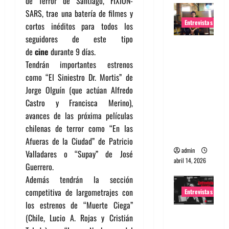
de Terror de Santiago, FIXION-
SARS, trae una batería de filmes y
Entrevistas
cortos inéditos para todos los
seguidores de este tipo
Entrevista
de
cine
durante 9 días.
Rudy De
Tendrán importantes estrenos
Anda:
como “El Siniestro Dr. Mortis” de
Conquista
Jorge Olguín (que actúan Alfredo
ndo el
Castro y Francisca Merino),
mundo,
avances de las próxima películas
una tocata
chilenas de terror como “En las
a la vez
Afueras de la Ciudad” de Patricio
admin
Valladares o “Supay” de José
abril 14, 2026
Guerrero.
Además tendrán la sección
competitiva de largometrajes con
Entrevistas
los estrenos de “Muerte Ciega”
Entrevista
(Chile, Lucio A. Rojas y Cristián
a banda