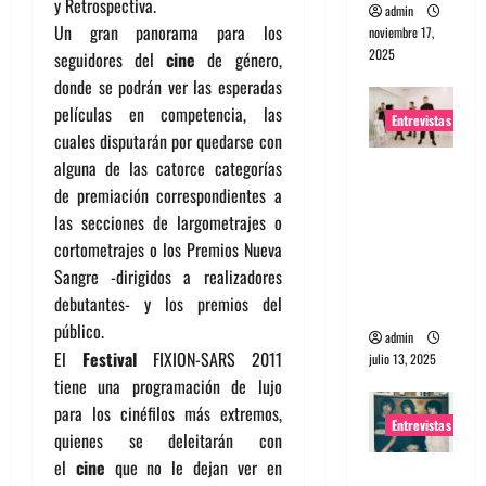
y Retrospectiva.
admin
Un gran panorama para los
noviembre 17,
2025
seguidores del
cine
de género,
donde se podrán ver las esperadas
películas en competencia, las
Entrevistas
cuales disputarán por quedarse con
alguna de las catorce categorías
Entrevista
de premiación correspondientes a
a The
las secciones de largometrajes o
Wants: Su
cortometrajes o los Premios Nueva
universo
Sangre -dirigidos a realizadores
distorsion
debutantes- y los premios del
ado
público.
admin
El
Festival
FIXION-SARS 2011
julio 13, 2025
tiene una programación de lujo
para los cinéfilos más extremos,
Entrevistas
quienes se deleitarán con
el
cine
que no le dejan ver en
Entrevista: