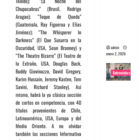
Toledo); “La Noche del
portugues
Chupacabras” (Brasil, Rodrigo
a
Aragao); “Toque de Queda”
Maquina:
(Guatemala, Ray Figueroa y Elías
Directo y
Jiménez); “The Whisperer In
visceral
Darkness” (El Que Susurra en la
Oscuridad, USA, Sean Branney) y
admin
enero 2, 2026
“The Theatre Bizarre” (El Teatro de
lo Extraño, USA, Douglas Buck,
Buddy Giovinazzo, David Gregory,
Entrevistas
Karim Hussain, Jeremy Kasten, Tom
Savini, Richard Stanley). Así
Entrevista
mismo, habrá la ya clásica sección
a la banda
de cortos en competencia, con 40
japonesa
títulos provenientes de Chile,
Zoobombs
Latinoamérica, USA, Europa y del
: Una
Medio Oriente. A no olvidar
energía
también las secciones Informativa
salvaje