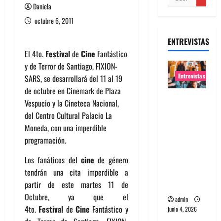
Daniela
octubre 6, 2011
ENTREVISTAS
El 4to.
Festival
de
Cine
Fantástico
y de Terror de Santiago, FIXION-
Entrevistas
SARS, se desarrollará del 11 al 19
de octubre en Cinemark de Plaza
Entrevista
Vespucio y la Cineteca Nacional,
banda
del Centro Cultural Palacio La
Evolfo:
Moneda, con una imperdible
Hablándol
programación.
e
Los fanáticos del
cine
de género
directame
tendrán una cita imperdible a
nte a tu
partir de este martes 11 de
espíritu
Octubre, ya que el
admin
4to.
Festival
de
Cine
Fantástico y
junio 4, 2026