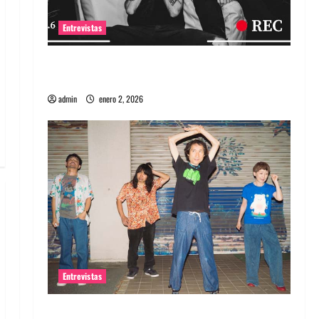
Entrevistas
Entrevista a banda portuguesa Maquina:
Directo y visceral
admin
enero 2, 2026
Entrevistas
Entrevista a la banda japonesa Zoobombs: Una