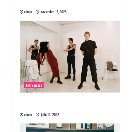
energía salvaje
admin
noviembre 17, 2025
Entrevistas
Entrevista a The Wants: Su universo
distorsionado
admin
julio 13, 2025