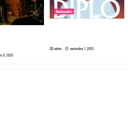
Destacados
Diplo encabezará primera edición
estown Massacre en
de Summer Dance en enero en Viña
delia, carisma en una
del Mar
a de Santiago
admin
noviembre 7, 2025
re 5, 2025