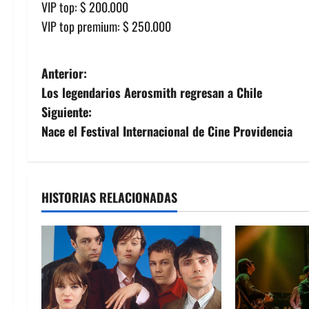
VIP top: $ 200.000
VIP top premium: $ 250.000
N
Anterior:
Los legendarios Aerosmith regresan a Chile
a
Siguiente:
v
Nace el Festival Internacional de Cine Providencia
e
g
HISTORIAS RELACIONADAS
a
c
i
ó