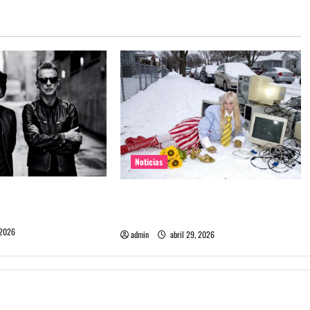
Noticias
e Depeche Mode en
Grimes lanzará nuevo disco este
ra 2027
2026 llamado Psy Opera
 2026
admin
abril 29, 2026