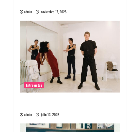
energía salvaje
admin
noviembre 17, 2025
Entrevistas
Entrevista a The Wants: Su universo
distorsionado
admin
julio 13, 2025