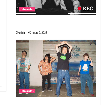
Entrevistas
Entrevista a banda portuguesa Maquina:
Directo y visceral
admin
enero 2, 2026
Entrevistas
Entrevista a la banda japonesa Zoobombs: Una