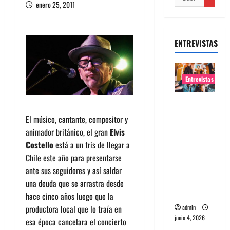
enero 25, 2011
ENTREVISTAS
Entrevistas
Entrevista
banda
El músico, cantante, compositor y
Evolfo:
animador británico, el gran
Elvis
Hablándol
Costello
está a un tris de llegar a
e
Chile este año para presentarse
directame
ante sus seguidores y así saldar
nte a tu
una deuda que se arrastra desde
espíritu
hace cinco años luego que la
admin
productora local que lo traía en
junio 4, 2026
esa época cancelara el concierto