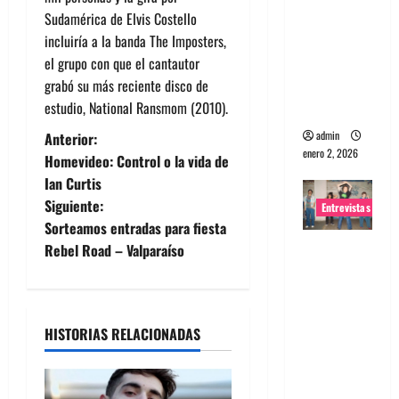
Sudamérica de Elvis Costello
portugues
incluiría a la banda The Imposters,
a
el grupo con que el cantautor
Maquina:
grabó su más reciente disco de
Directo y
estudio, National Ransmom (2010).
visceral
N
admin
Anterior:
enero 2, 2026
Homevideo: Control o la vida de
a
Ian Curtis
Siguiente:
Entrevistas
v
Sorteamos entradas para fiesta
Entrevista
e
Rebel Road – Valparaíso
a la banda
g
japonesa
Zoobombs
a
HISTORIAS RELACIONADAS
: Una
energía
c
salvaje