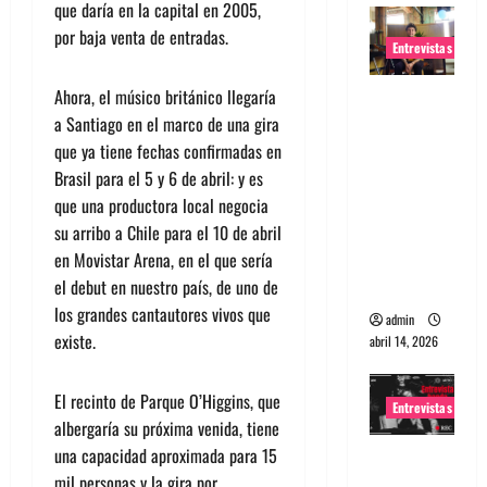
que daría en la capital en 2005,
por baja venta de entradas.
Entrevistas
Ahora, el músico británico llegaría
Entrevista
a Santiago en el marco de una gira
Rudy De
que ya tiene fechas confirmadas en
Anda:
Brasil para el 5 y 6 de abril: y es
Conquista
que una productora local negocia
ndo el
su arribo a Chile para el 10 de abril
mundo,
en Movistar Arena, en el que sería
una tocata
el debut en nuestro país, de uno de
a la vez
los grandes cantautores vivos que
admin
existe.
abril 14, 2026
El recinto de Parque O’Higgins, que
Entrevistas
albergaría su próxima venida, tiene
una capacidad aproximada para 15
Entrevista
mil personas y la gira por
a banda