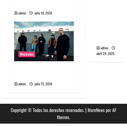
a
banda
público chileno
PCR, No
admin
julio 18, 2026
s
Wave y Art
punk de
Corea del
Sur
admin
abril 29, 2025
Recitales
High Vis confirma su
esperado debut en Chile
admin
julio 15, 2026
Copyright © Todos los derechos reservados.
|
MoreNews
por AF
themes.