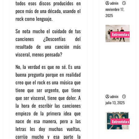
todos esos discos producidos en
admin
noviembre 17,
poco más de una década, usando el
2025
rock como lenguaje.
Se nota mucho el cuidado de tus
Entrevistas
canciones ¿Desconfías del
resultado de una canción más
Entrevista
visceral, menos pensada?
a The
Wants: Su
No, la verdad es que no sé. Es una
universo
buena pregunta porque en realidad
distorsion
creo que el rock es una música que
ado
tiene que ser urgente, que tiene
admin
que ser visceral, tiene que doler. A
julio 13, 2025
la hora de escribir las canciones
empiezo de la primera idea que
nace de esa manera, pero a las
Entrevistas
letras les doy muchas vueltas,
Entrevista:
corrijo mucho y esa parte la