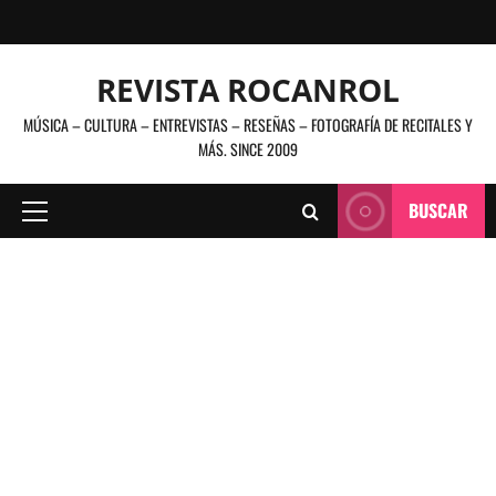
Saltar
al
contenido
REVISTA ROCANROL
MÚSICA – CULTURA – ENTREVISTAS – RESEÑAS – FOTOGRAFÍA DE RECITALES Y
MÁS. SINCE 2009
BUSCAR
Menú
principal