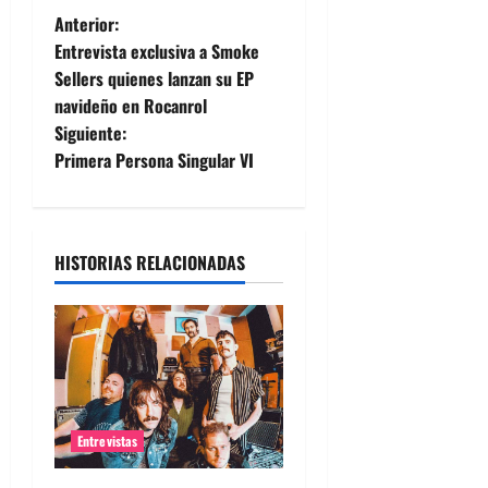
N
Anterior:
Entrevista exclusiva a Smoke
a
Sellers quienes lanzan su EP
navideño en Rocanrol
v
Siguiente:
e
Primera Persona Singular VI
g
a
HISTORIAS RELACIONADAS
c
i
ó
n
Entrevistas