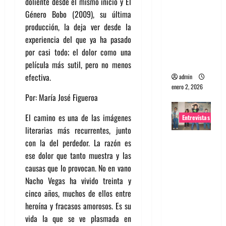
doliente desde el mismo inicio y El
portugues
Género Bobo (2009), su última
a
producción, la deja ver desde la
Maquina:
experiencia del que ya ha pasado
Directo y
por casi todo; el dolor como una
visceral
película más sutil, pero no menos
efectiva.
admin
enero 2, 2026
Por: María José Figueroa
El camino es una de las imágenes
Entrevistas
literarias más recurrentes, junto
Entrevista
con la del perdedor. La razón es
a la banda
ese dolor que tanto muestra y las
japonesa
causas que lo provocan. No en vano
Zoobombs
Nacho Vegas ha vivido treinta y
: Una
cinco años, muchos de ellos entre
energía
heroína y fracasos amorosos. Es su
salvaje
vida la que se ve plasmada en