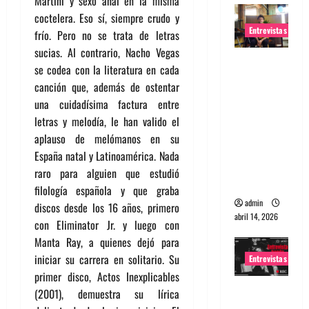
Martini y sexo anal en la misma
coctelera. Eso sí, siempre crudo y
Entrevistas
frío. Pero no se trata de letras
sucias. Al contrario, Nacho Vegas
Entrevista
se codea con la literatura en cada
Rudy De
canción que, además de ostentar
Anda:
una cuidadísima factura entre
Conquista
letras y melodía, le han valido el
ndo el
aplauso de melómanos en su
mundo,
España natal y Latinoamérica. Nada
una tocata
raro para alguien que estudió
a la vez
filología española y que graba
admin
discos desde los 16 años, primero
abril 14, 2026
con Eliminator Jr. y luego con
Manta Ray, a quienes dejó para
iniciar su carrera en solitario. Su
Entrevistas
primer disco, Actos Inexplicables
Entrevista
(2001), demuestra su lírica
a banda