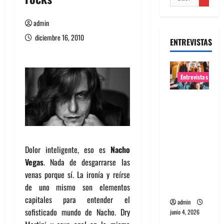
admin
diciembre 16, 2010
ENTREVISTAS
Entrevistas
Entrevista
banda
Evolfo:
Hablándol
Dolor inteligente, eso es
Nacho
e
Vegas
. Nada de desgarrarse las
directame
venas porque sí. La ironía y reírse
nte a tu
de uno mismo son elementos
espíritu
capitales para entender el
admin
sofisticado mundo de Nacho. Dry
junio 4, 2026