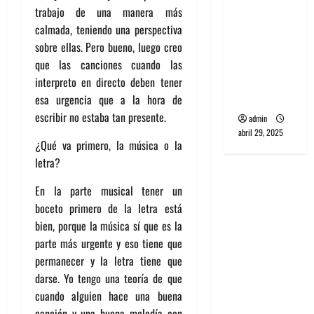
banda
trabajo de una manera más
PCR, No
calmada, teniendo una perspectiva
Wave y Art
sobre ellas. Pero bueno, luego creo
punk de
que las canciones cuando las
Corea del
interpreto en directo deben tener
Sur
esa urgencia que a la hora de
escribir no estaba tan presente.
admin
abril 29, 2025
¿Qué va primero, la música o la
letra?
En la parte musical tener un
boceto primero de la letra está
bien, porque la música sí que es la
parte más urgente y eso tiene que
permanecer y la letra tiene que
darse. Yo tengo una teoría de que
cuando alguien hace una buena
canción y una buena melodía con