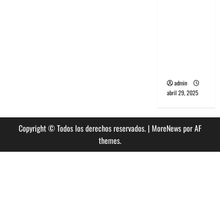
banda
PCR, No
Wave y Art
punk de
Corea del
Sur
admin
abril 29, 2025
Copyright © Todos los derechos reservados.
|
MoreNews
por AF
themes.