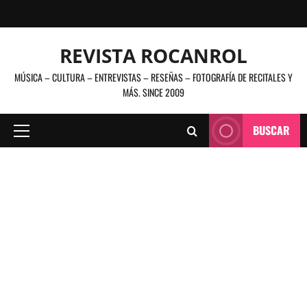
Saltar
al
contenido
REVISTA ROCANROL
MÚSICA – CULTURA – ENTREVISTAS – RESEÑAS – FOTOGRAFÍA DE RECITALES Y
MÁS. SINCE 2009
BUSCAR
Menú
principal