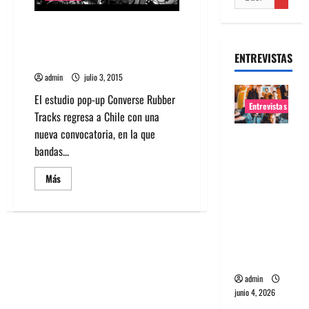
Hasta el 15 de julio se puede
postular al estudio Converse
ENTREVISTAS
Rubber Tracks
admin
julio 3, 2015
El estudio pop-up Converse Rubber
Entrevistas
Tracks regresa a Chile con una
nueva convocatoria, en la que
Entrevista
bandas...
banda
Evolfo:
Leer
Más
más
Hablándol
acerca
e
de
Hasta
directame
el
15
nte a tu
de
julio
espíritu
se
puede
admin
postular
junio 4, 2026
al
estudio