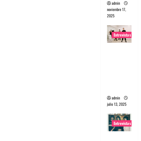
admin
noviembre 17,
2025
Entrevistas
Entrevista
a The
Wants: Su
universo
distorsion
ado
admin
julio 13, 2025
Entrevistas
Entrevista: