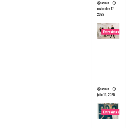
admin
noviembre 17,
2025
Entrevistas
Entrevista
a The
Wants: Su
universo
distorsion
ado
admin
julio 13, 2025
Entrevistas
Entrevista: