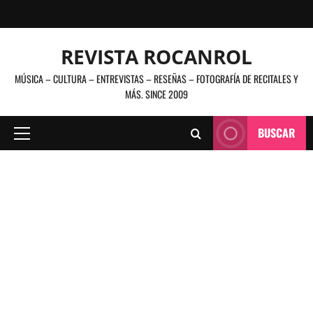
Saltar
al
contenido
REVISTA ROCANROL
MÚSICA – CULTURA – ENTREVISTAS – RESEÑAS – FOTOGRAFÍA DE RECITALES Y
MÁS. SINCE 2009
BUSCAR
Menú
principal