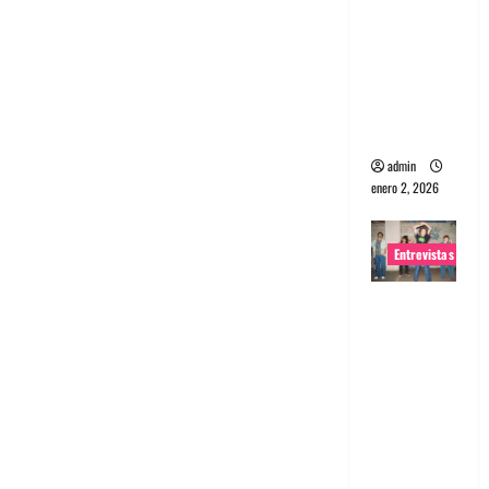
portugues
a
Maquina:
Directo y
visceral
admin
enero 2, 2026
Entrevistas
Entrevista
a la banda
japonesa
Zoobombs
: Una
energía
salvaje