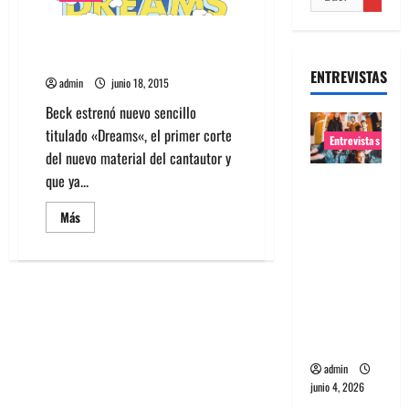
Escucha nuevo sencillo de Beck:
Dreams
ENTREVISTAS
admin
junio 18, 2015
Beck estrenó nuevo sencillo
titulado «Dreams«, el primer corte
Entrevistas
del nuevo material del cantautor y
que ya...
Entrevista
banda
Leer
Más
Evolfo:
más
acerca
Hablándol
de
Escucha
e
nuevo
sencillo
directame
de
Beck:
nte a tu
Dreams
espíritu
admin
junio 4, 2026