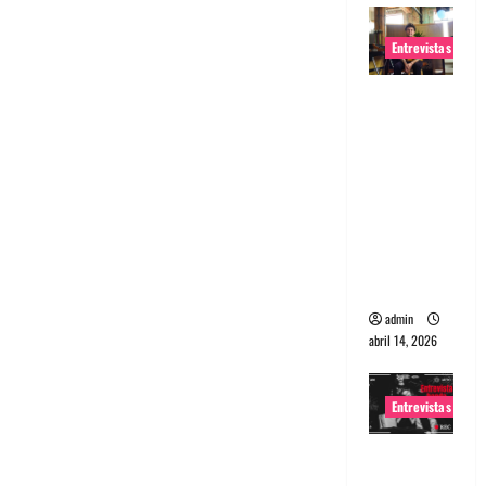
Entrevistas
Entrevista
Rudy De
Anda:
Conquista
ndo el
mundo,
una tocata
a la vez
admin
abril 14, 2026
Entrevistas
Entrevista
a banda