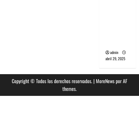
banda
PCR, No
Wave y Art
punk de
Corea del
Sur
admin
abril 29, 2025
Copyright © Todos los derechos reservados.
|
MoreNews
por AF
themes.