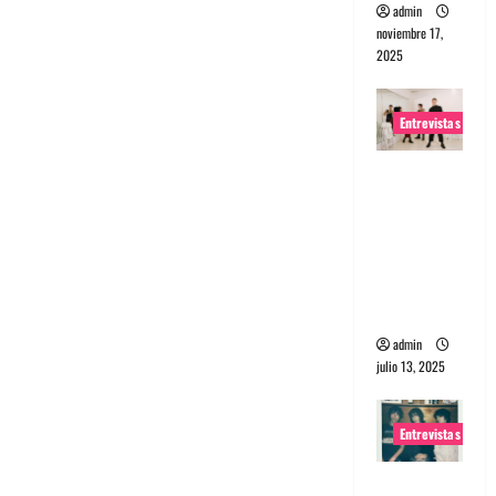
admin
noviembre 17,
2025
Entrevistas
Entrevista
a The
Wants: Su
universo
distorsion
ado
admin
julio 13, 2025
Entrevistas
Entrevista: