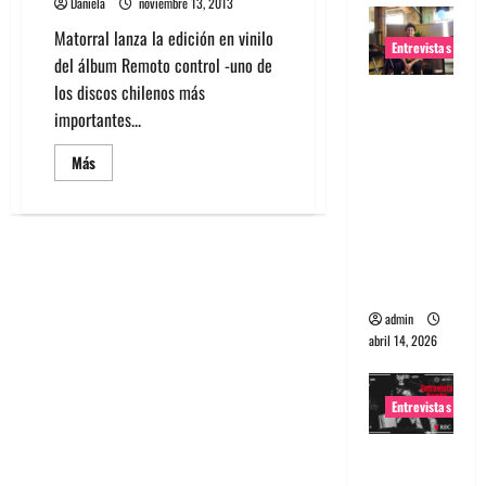
Daniela
noviembre 13, 2013
Matorral lanza la edición en vinilo
Entrevistas
del álbum Remoto control -uno de
los discos chilenos más
Entrevista
importantes...
Rudy De
Anda:
Leer
Más
más
Conquista
acerca
ndo el
de
Matorral
mundo,
lanza
su
una tocata
nuevo
LP
a la vez
Remoto
control.
admin
abril 14, 2026
Entrevistas
Entrevista
a banda