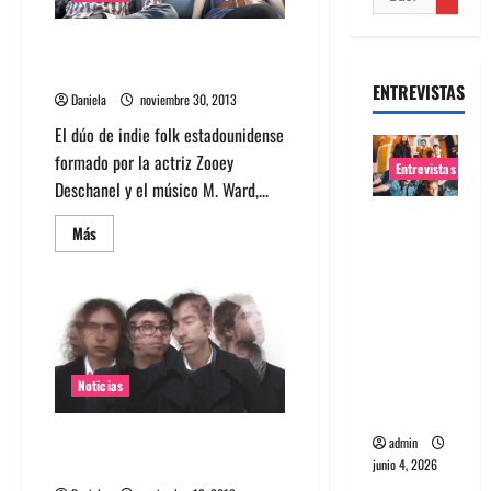
She & Him publicará nuevo EP
en diciembre
ENTREVISTAS
Daniela
noviembre 30, 2013
El dúo de indie folk estadounidense
formado por la actriz Zooey
Entrevistas
Deschanel y el músico M. Ward,...
Entrevista
Leer
Más
banda
más
acerca
Evolfo:
de
She
Hablándol
&
Him
e
publicará
nuevo
directame
EP
nte a tu
en
Noticias
diciembre
espíritu
Matorral lanza su nuevo LP
admin
Remoto control.
junio 4, 2026