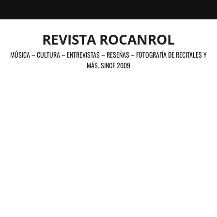
Saltar
al
contenido
REVISTA ROCANROL
MÚSICA – CULTURA – ENTREVISTAS – RESEÑAS – FOTOGRAFÍA DE RECITALES Y
MÁS. SINCE 2009