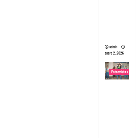
portugues
a
Maquina:
Directo y
visceral
admin
enero 2, 2026
Entrevistas
Entrevista
a la banda
japonesa
Zoobombs
: Una
energía
salvaje