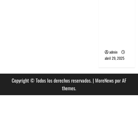
banda
PCR, No
Wave y Art
punk de
Corea del
Sur
admin
abril 29, 2025
Copyright © Todos los derechos reservados.
|
MoreNews
por AF
themes.