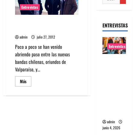
Entrevistas
We Have The Place Surrounded:
ENTREVISTAS
Mucho más que Indie Rock
admin
julio 27, 2012
Poco a poco se han venido
Entrevistas
abriendo paso entre las nuevas
Entrevista
bandas chilenas, oriundos de
banda
Valparaíso, y...
Evolfo:
Leer
Más
Hablándol
más
acerca
e
de
directame
We
Have
nte a tu
The
Place
espíritu
Surrounded:
Mucho
admin
más
que
junio 4, 2026
Indie