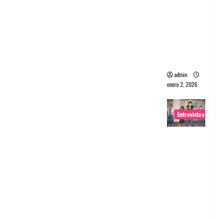
portugues
a
Maquina:
Directo y
visceral
admin
enero 2, 2026
Entrevistas
Entrevista
a la banda
japonesa
Zoobombs
: Una
energía
salvaje