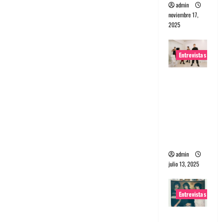
admin
noviembre 17,
2025
Entrevistas
Entrevista
a The
Wants: Su
universo
distorsion
ado
admin
julio 13, 2025
Entrevistas
Entrevista: