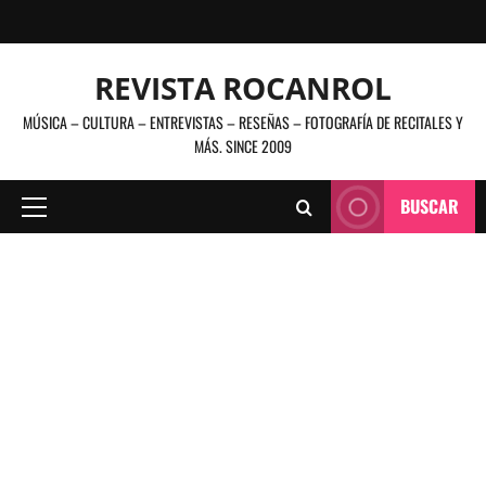
Saltar
al
contenido
REVISTA ROCANROL
MÚSICA – CULTURA – ENTREVISTAS – RESEÑAS – FOTOGRAFÍA DE RECITALES Y
MÁS. SINCE 2009
BUSCAR
Menú
principal