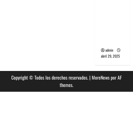
banda
PCR, No
Wave y Art
punk de
Corea del
Sur
admin
abril 29, 2025
Copyright © Todos los derechos reservados.
|
MoreNews
por AF
themes.