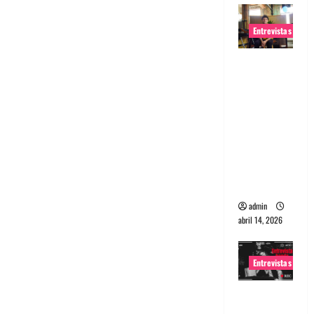
Entrevistas
Entrevista
Rudy De
Anda:
Conquista
ndo el
mundo,
una tocata
a la vez
admin
abril 14, 2026
Entrevistas
Entrevista
a banda