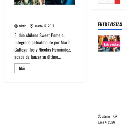
Mira el nuevo video de Sweet
Pomelo para «Cae»
ENTREVISTAS
admin
marzo 17, 2017
El dúo chileno Sweet Pomelo,
integrado actualmente por María
Entrevistas
Galleguillos y Nicolás Hernández,
acaba de lanzar su último...
Entrevista
banda
Leer
Más
Evolfo:
más
acerca
Hablándol
de
Mira
e
el
nuevo
directame
video
de
nte a tu
Sweet
espíritu
Pomelo
para
«Cae»
admin
junio 4, 2026