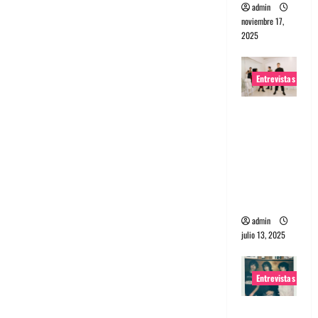
admin
noviembre 17,
2025
Entrevistas
Entrevista
a The
Wants: Su
universo
distorsion
ado
admin
julio 13, 2025
Entrevistas
Entrevista: