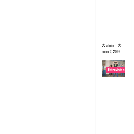
portugues
a
Maquina:
Directo y
visceral
admin
enero 2, 2026
Entrevistas
Entrevista
a la banda
japonesa
Zoobombs
: Una
energía
salvaje