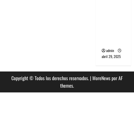
banda
PCR, No
Wave y Art
punk de
Corea del
Sur
admin
abril 29, 2025
Copyright © Todos los derechos reservados.
|
MoreNews
por AF
themes.