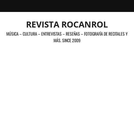
Saltar
al
contenido
REVISTA ROCANROL
MÚSICA – CULTURA – ENTREVISTAS – RESEÑAS – FOTOGRAFÍA DE RECITALES Y
MÁS. SINCE 2009