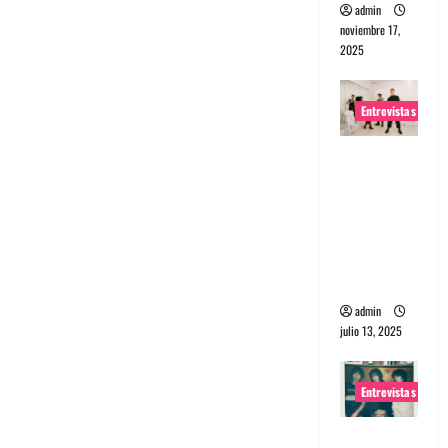
admin
noviembre 17,
2025
Entrevistas
Entrevista
a The
Wants: Su
universo
distorsion
ado
admin
julio 13, 2025
Entrevistas
Entrevista: