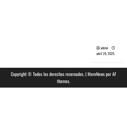
banda
PCR, No
Wave y Art
punk de
Corea del
Sur
admin
abril 29, 2025
Copyright © Todos los derechos reservados.
|
MoreNews
por AF
themes.