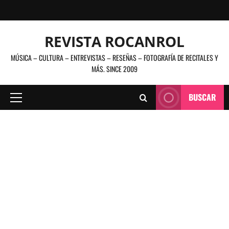
Saltar
al
contenido
REVISTA ROCANROL
MÚSICA – CULTURA – ENTREVISTAS – RESEÑAS – FOTOGRAFÍA DE RECITALES Y
MÁS. SINCE 2009
BUSCAR
Menú
principal