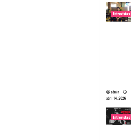
Entrevistas
Entrevista
Rudy De
Anda:
Conquista
ndo el
mundo,
una tocata
a la vez
admin
abril 14, 2026
Entrevistas
Entrevista
a banda