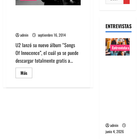
U2 lanza nuevo disco de
descargar gratis a través de
ENTREVISTAS
iTunes
admin
septiembre 16, 2014
U2 lanzó su nuevo álbum “Songs
Entrevistas
Of Innocence”, el cuál ya se puede
descargar totalmente gratis a...
Entrevista
banda
Leer
Más
más
Evolfo:
acerca
Hablándol
de
U2
e
lanza
nuevo
directame
disco
de
nte a tu
descargar
gratis
espíritu
a
través
admin
de
junio 4, 2026
iTunes