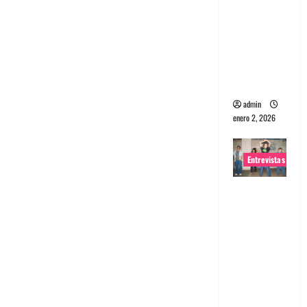
portugues
a
Maquina:
Directo y
visceral
admin
enero 2, 2026
Entrevistas
Entrevista
a la banda
japonesa
Zoobombs
: Una
energía
salvaje