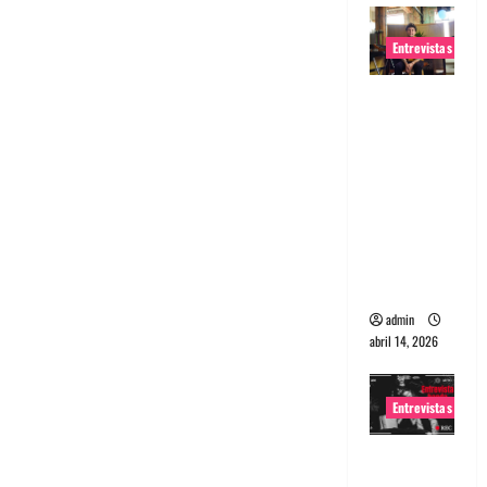
Entrevistas
Entrevista
Rudy De
Anda:
Conquista
ndo el
mundo,
una tocata
a la vez
admin
abril 14, 2026
Entrevistas
Entrevista
a banda