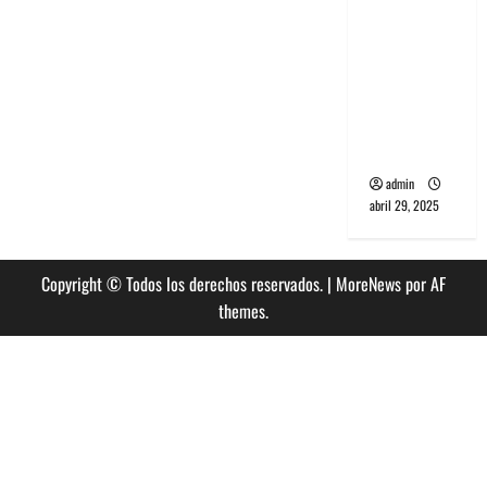
banda
PCR, No
Wave y Art
punk de
Corea del
Sur
admin
abril 29, 2025
Copyright © Todos los derechos reservados.
|
MoreNews
por AF
themes.