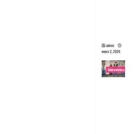
portugues
a
Maquina:
Directo y
visceral
admin
enero 2, 2026
Entrevistas
Entrevista
a la banda
japonesa
Zoobombs
: Una
energía
salvaje