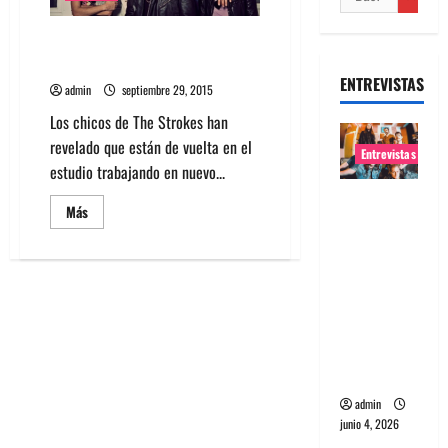
The Strokes confirma que está
de vuelta en el estudio
ENTREVISTAS
admin
septiembre 29, 2015
Los chicos de The Strokes han
revelado que están de vuelta en el
Entrevistas
estudio trabajando en nuevo...
Entrevista
Leer
Más
banda
más
acerca
Evolfo:
de
The
Hablándol
Strokes
confirma
e
que
está
directame
de
nte a tu
vuelta
en
espíritu
el
estudio
admin
junio 4, 2026