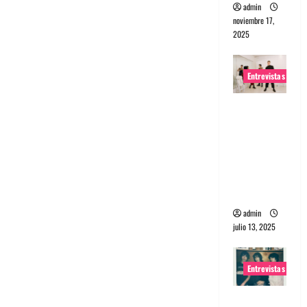
admin
noviembre 17,
2025
Entrevistas
Entrevista
a The
Wants: Su
universo
distorsion
ado
admin
julio 13, 2025
Entrevistas
Entrevista: