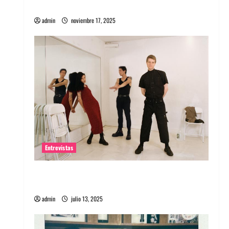
energía salvaje
admin
noviembre 17, 2025
Entrevistas
Entrevista a The Wants: Su universo
distorsionado
admin
julio 13, 2025