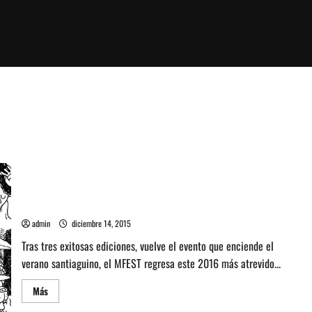
Festival MFEST 2016 trae lo mejor del rock, el rap y la
psicodelia nacional
admin
diciembre 14, 2015
Tras tres exitosas ediciones, vuelve el evento que enciende el
verano santiaguino, el MFEST regresa este 2016 más atrevido...
Leer
Más
más
acerca