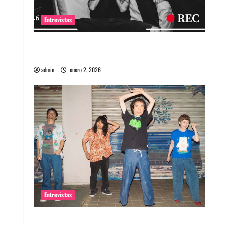
Entrevistas
Entrevista a banda portuguesa Maquina:
Directo y visceral
admin
enero 2, 2026
Entrevistas
Entrevista a la banda japonesa Zoobombs: Una