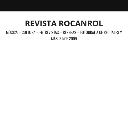
Saltar
al
contenido
REVISTA ROCANROL
MÚSICA – CULTURA – ENTREVISTAS – RESEÑAS – FOTOGRAFÍA DE RECITALES Y
MÁS. SINCE 2009