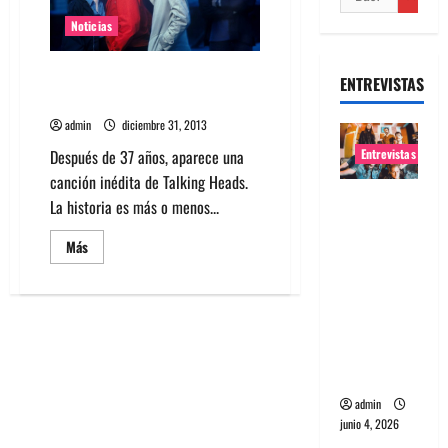
Noticias
Aparece canción inédita de
ENTREVISTAS
Talking Heads, escúchala acá:
admin
diciembre 31, 2013
Entrevistas
Después de 37 años, aparece una
canción inédita de Talking Heads.
Entrevista
La historia es más o menos...
banda
Leer
Más
Evolfo:
más
Hablándol
acerca
de
e
Aparece
canción
directame
inédita
de
nte a tu
Talking
Heads,
espíritu
escúchala
acá:
admin
junio 4, 2026