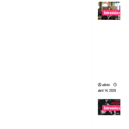
Entrevistas
Entrevista
Rudy De
Anda:
Conquista
ndo el
mundo,
una tocata
a la vez
admin
abril 14, 2026
Entrevistas
Entrevista
a banda