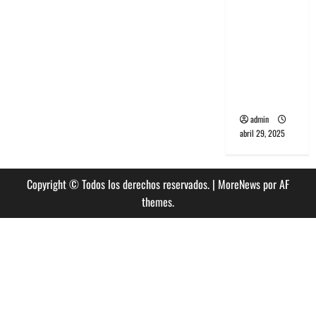
banda
PCR, No
Wave y Art
punk de
Corea del
Sur
admin
abril 29, 2025
Copyright © Todos los derechos reservados.
|
MoreNews
por AF
themes.