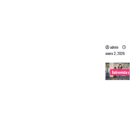
portugues
a
Maquina:
Directo y
visceral
admin
enero 2, 2026
Entrevistas
Entrevista
a la banda
japonesa
Zoobombs
: Una
energía
salvaje