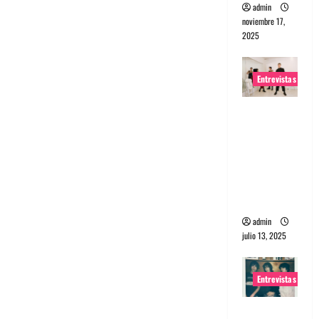
admin
noviembre 17,
2025
Entrevistas
Entrevista
a The
Wants: Su
universo
distorsion
ado
admin
julio 13, 2025
Entrevistas
Entrevista: