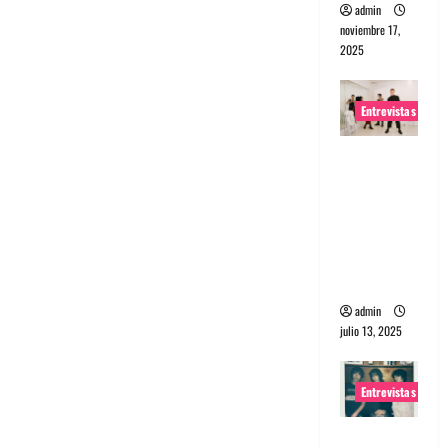
admin
noviembre 17,
2025
Entrevistas
Entrevista
a The
Wants: Su
universo
distorsion
ado
admin
julio 13, 2025
Entrevistas
Entrevista: