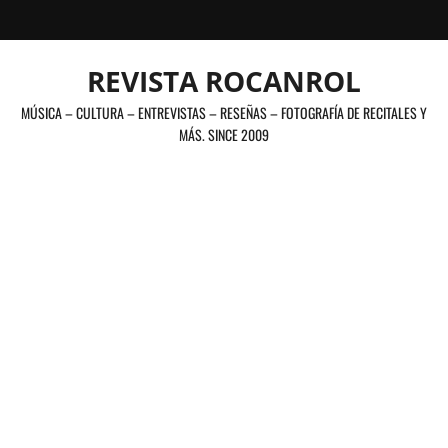
Saltar
al
contenido
REVISTA ROCANROL
MÚSICA – CULTURA – ENTREVISTAS – RESEÑAS – FOTOGRAFÍA DE RECITALES Y
MÁS. SINCE 2009