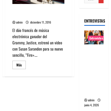
Mira el nuevo video de Justice
para «Fire» con Susan Sarandon
ENTREVISTAS
admin
diciembre 11, 2016
El dúo francés de música
electrónica ganador del
Entrevistas
Grammy, Justice, estrenó un video
con Susan Sarandon para su nuevo
Entrevista
sencillo, “Fire»....
banda
Evolfo:
Leer
Más
Hablándol
más
acerca
e
de
Mira
directame
el
nuevo
nte a tu
video
de
espíritu
Justice
para
admin
«Fire»
junio 4, 2026
con
Susan