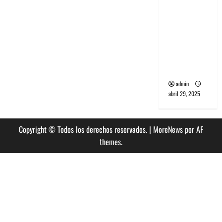
banda
PCR, No
Wave y Art
punk de
Corea del
Sur
admin
abril 29, 2025
Copyright © Todos los derechos reservados.
|
MoreNews
por AF
themes.