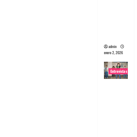
portugues
a
Maquina:
Directo y
visceral
admin
enero 2, 2026
Entrevistas
Entrevista
a la banda
japonesa
Zoobombs
: Una
energía
salvaje