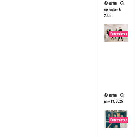
admin
noviembre 17,
2025
Entrevistas
Entrevista
a The
Wants: Su
universo
distorsion
ado
admin
julio 13, 2025
Entrevistas
Entrevista: