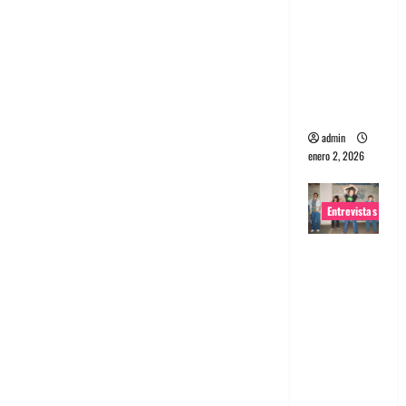
portugues
a
Maquina:
Directo y
visceral
admin
enero 2, 2026
Entrevistas
Entrevista
a la banda
japonesa
Zoobombs
: Una
energía
salvaje