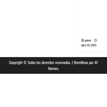
banda
PCR, No
Wave y Art
punk de
Corea del
Sur
admin
abril 29, 2025
Copyright © Todos los derechos reservados.
|
MoreNews
por AF
themes.