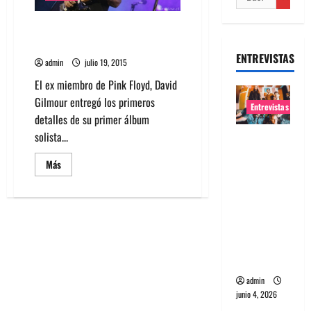
Escucha nuevo sencillo de David
Gilmour
ENTREVISTAS
admin
julio 19, 2015
El ex miembro de Pink Floyd, David
Gilmour entregó los primeros
Entrevistas
detalles de su primer álbum
solista...
Entrevista
banda
Leer
Más
Evolfo:
más
acerca
Hablándol
de
Escucha
e
nuevo
sencillo
directame
de
David
nte a tu
Gilmour
espíritu
admin
junio 4, 2026