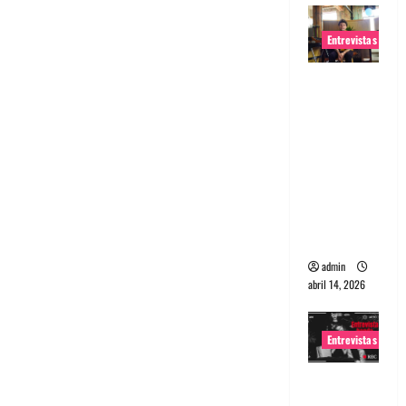
Entrevistas
Entrevista
Rudy De
Anda:
Conquista
ndo el
mundo,
una tocata
a la vez
admin
abril 14, 2026
Entrevistas
Entrevista
a banda