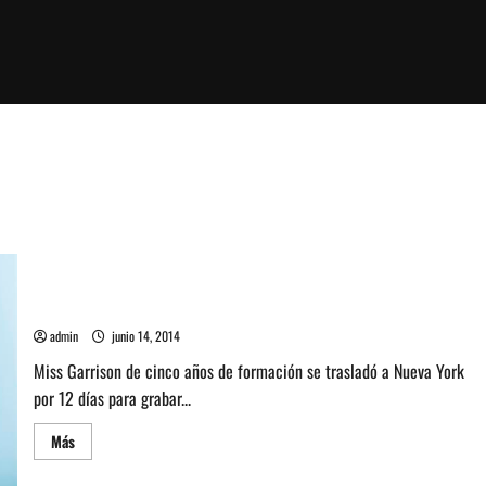
Miss Garrison estrena video en Sala SCD Bellavista
admin
junio 14, 2014
Miss Garrison de cinco años de formación se trasladó a Nueva York
por 12 días para grabar...
Leer
Más
más
acerca
de