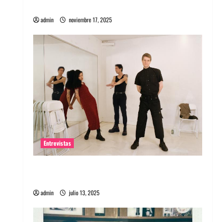
energía salvaje
admin
noviembre 17, 2025
Entrevistas
Entrevista a The Wants: Su universo
distorsionado
admin
julio 13, 2025