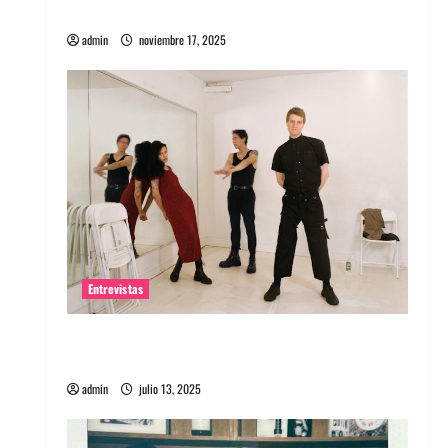
energía salvaje
admin
noviembre 17, 2025
Entrevistas
Entrevista a The Wants: Su universo
distorsionado
admin
julio 13, 2025