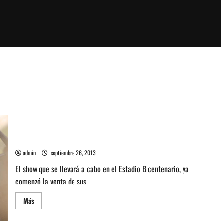
Sepa cuanto sale ir a ver a Ennio Morricone y Mike Patton
admin
septiembre 26, 2013
El show que se llevará a cabo en el Estadio Bicentenario, ya
comenzó la venta de sus...
Leer
Más
más
acerca
de