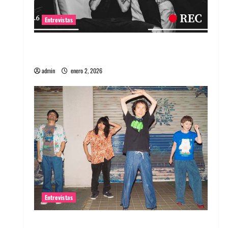
Entrevistas
Entrevista a banda portuguesa Maquina:
Directo y visceral
admin
enero 2, 2026
Entrevistas
Entrevista a la banda japonesa Zoobombs: Una