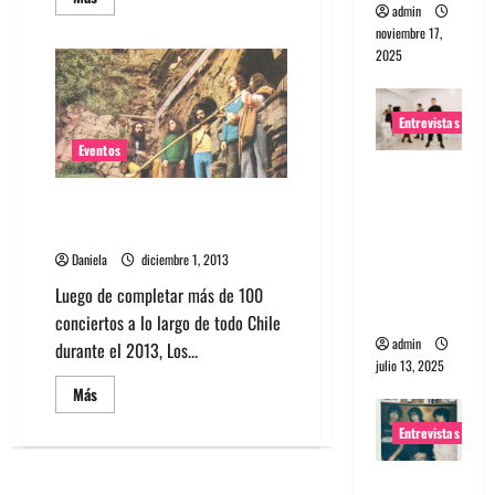
más
admin
acerca
noviembre 17,
de
2025
Concierto
Más
Música
Solidaria
se
Entrevistas
realizará
en
Eventos
Playa
Entrevista
Brava
a The
Los Jaivas en concierto
Wants: Su
sinfónico este 12 de diciembre
universo
Daniela
diciembre 1, 2013
distorsion
Luego de completar más de 100
ado
conciertos a lo largo de todo Chile
admin
durante el 2013, Los...
julio 13, 2025
Leer
Más
más
acerca
Entrevistas
de
Los
Jaivas
Entrevista:
en