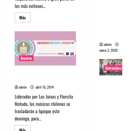
los más exitosos...
portugues
a
Leer
Más
Maquina:
más
acerca
Directo y
de
Recital
visceral
a
beneficio
admin
de
Valparaíso
enero 2, 2026
este
17
Eventos
y
18
Entrevistas
mayo
Concierto Más Música Solidaria
se realizará en Playa Brava
Entrevista
admin
abril 16, 2014
a la banda
japonesa
Liderados por Los Jaivas y Florcita
Zoobombs
Motuda, los músicos chilenos se
: Una
trasladarán a Iquique este
energía
domingo, para...
salvaje
Leer
Más