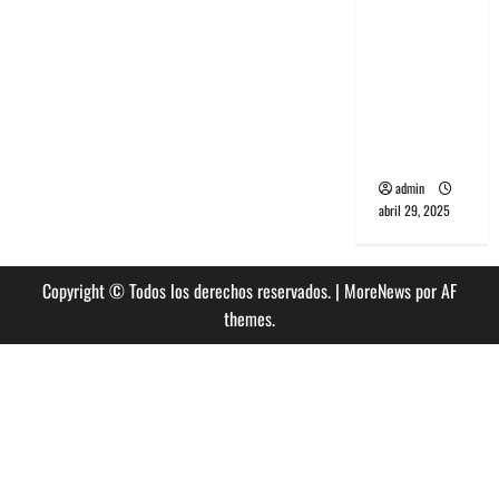
concierto
banda
sinfónico
este
PCR, No
12
de
Wave y Art
diciembre
punk de
Corea del
Sur
admin
abril 29, 2025
Copyright © Todos los derechos reservados.
|
MoreNews
por AF
themes.