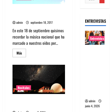
Top 18 canciones Chilenas para
este 18 de septiembre
ENTREVISTAS
admin
septiembre 18, 2017
En este 18 de septiembre quisimos
recordar la música nacional que ha
Entrevistas
marcado a nuestros oídos por...
Entrevista
Leer
Más
banda
más
acerca
Evolfo:
de
Top
Hablándol
18
canciones
e
Chilenas
para
directame
este
nte a tu
18
Recitales
de
espíritu
septiembre
Los Jaivas darán concierto bajo
admin
las estrellas en Mamalluca
junio 4, 2026