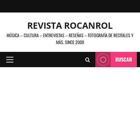
Saltar
al
contenido
REVISTA ROCANROL
MÚSICA – CULTURA – ENTREVISTAS – RESEÑAS – FOTOGRAFÍA DE RECITALES Y
MÁS. SINCE 2009
BUSCAR
Menú
principal