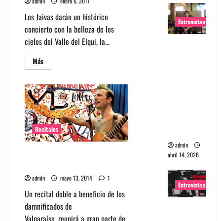
admin
enero 6, 2017
Los Jaivas darán un histórico
Entrevistas
concierto con la belleza de los
cielos del Valle del Elqui, la...
Entrevista
Rudy De
Leer
Más
más
Anda:
acerca
Conquista
de
Los
ndo el
Jaivas
darán
mundo,
concierto
bajo
una tocata
las
estrellas
a la vez
Recitales
en
Mamalluca
admin
Recital a beneficio de
abril 14, 2026
Valparaíso este 17 y 18 mayo
admin
mayo 13, 2014
1
Entrevistas
Un recital doble a beneficio de los
damnificados de
Entrevista
Valparaíso, reunirá a gran parte de
a banda