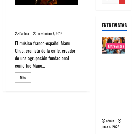
Manu Chao agenda show en
Antofagasta, Caldera, Santiago
ENTREVISTAS
y Temuco
Daniela
noviembre 7, 2013
El músico franco-español Manu
Entrevistas
Chao, cronista de la calle, creador
de una agrupación fundacional
Entrevista
como fue Mano...
banda
Evolfo:
Leer
Más
más
Hablándol
acerca
e
de
Manu
directame
Chao
agenda
nte a tu
show
en
espíritu
Antofagasta,
Caldera,
admin
Santiago
junio 4, 2026
y
Temuco