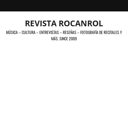
Saltar
al
contenido
REVISTA ROCANROL
MÚSICA – CULTURA – ENTREVISTAS – RESEÑAS – FOTOGRAFÍA DE RECITALES Y
MÁS. SINCE 2009