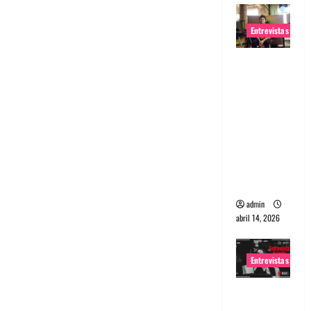
Entrevistas
Entrevista
Rudy De
Anda:
Conquista
ndo el
mundo,
una tocata
a la vez
admin
abril 14, 2026
Entrevistas
Entrevista
a banda