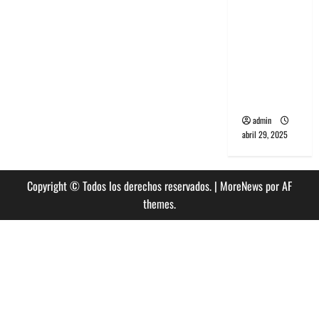
banda
PCR, No
Wave y Art
punk de
Corea del
Sur
admin
abril 29, 2025
Copyright © Todos los derechos reservados.
|
MoreNews
por AF
themes.