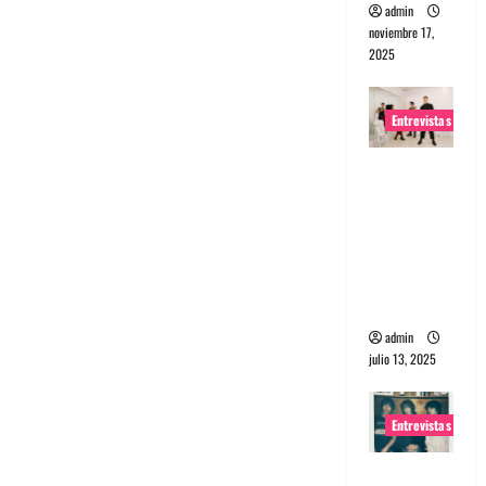
admin
noviembre 17,
2025
Entrevistas
Entrevista
a The
Wants: Su
universo
distorsion
ado
admin
julio 13, 2025
Entrevistas
Entrevista: