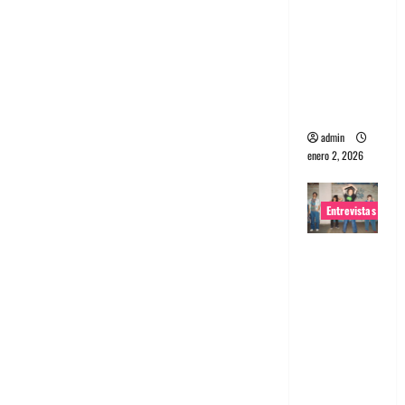
portugues
a
Maquina:
Directo y
visceral
admin
enero 2, 2026
Entrevistas
Entrevista
a la banda
japonesa
Zoobombs
: Una
energía
salvaje