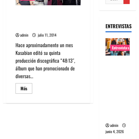
Mira trailer de Kasabian:
“Summer Solstice”, nuevo filme
ENTREVISTAS
de la banda
admin
julio 11, 2014
Hace aproximadamente un mes
Entrevistas
Kasabian editó su quinta
producción discográfica “48:13″,
Entrevista
álbum que han promocionado de
banda
diversas...
Evolfo:
Hablándol
Leer
Más
más
e
acerca
directame
de
Mira
nte a tu
trailer
de
espíritu
Kasabian:
“Summer
admin
Solstice”,
nuevo
junio 4, 2026
filme