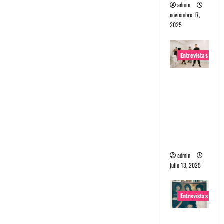
admin
noviembre 17,
2025
Entrevistas
Entrevista
a The
Wants: Su
universo
distorsion
ado
admin
julio 13, 2025
Entrevistas
Entrevista: