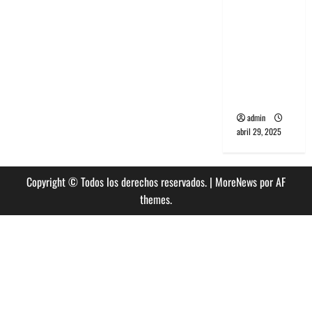
banda
PCR, No
Wave y Art
punk de
Corea del
Sur
admin
abril 29, 2025
Copyright © Todos los derechos reservados.
|
MoreNews
por AF
themes.