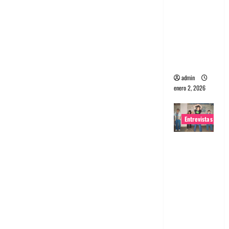
portugues
a
Maquina:
Directo y
visceral
admin
enero 2, 2026
Entrevistas
Entrevista
a la banda
japonesa
Zoobombs
: Una
energía
salvaje