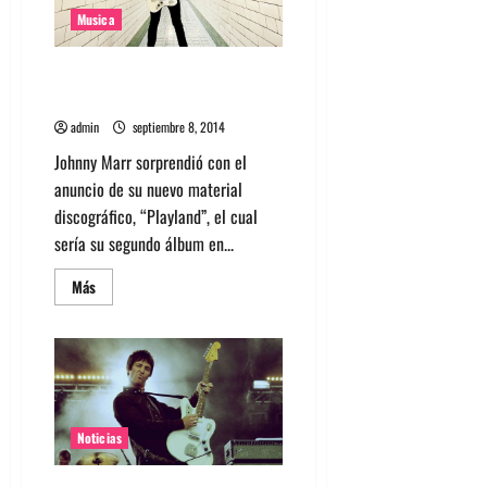
Teatro
La
Musica
Cúpula
Mira el video ‘Easy Money’ de
Johnny Marr
admin
septiembre 8, 2014
Johnny Marr sorprendió con el
anuncio de su nuevo material
discográfico, “Playland”, el cual
sería su segundo álbum en...
Leer
Más
más
acerca
de
Mira
el
video
‘Easy
Money’
de
Johnny
Noticias
Marr