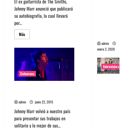
El ex guitarrista de The Smiths,
portugues
Johnny Marr anunció que publicará
a
su autobiografía, la cual llevará
Maquina:
por...
Directo y
Leer
Más
visceral
más
acerca
admin
de
enero 2, 2026
Johnny
Marr
publicará
su
autobiografía
Entrevistas
en
noviembre
Columnas
Entrevista
a la banda
Johnny Marr: La guitarra que
japonesa
nunca se apagará
Zoobombs
admin
junio 22, 2015
: Una
Johnny Marr volvió a nuestro país
energía
para presentar sus trabajos en
salvaje
solitario y lo mejor de sus...