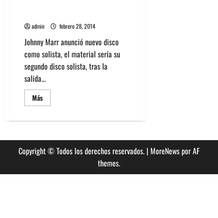
Johnny Marr anuncia que sacará
nuevo disco solista
admin
febrero 28, 2014
Johnny Marr anunció nuevo disco
como solista, el material sería su
segundo disco solista, tras la
salida...
Leer
Más
más
acerca
de
Johnny
Marr
anuncia
que
Copyright © Todos los derechos reservados.
|
MoreNews
por AF
sacará
nuevo
themes.
disco
solista