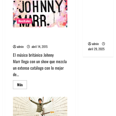
Johnny
banda
Marr
PCR, No
en
Chile
Wave y Art
2015
Recitales
punk de
Corea del
Johnny Marr se presenta en
Sur
Teatro La Cúpula
admin
admin
abril 14, 2015
abril 29, 2025
El músico británico Johnny
Marr llega con un show que mezcla
un extenso catálogo con lo mejor
de...
Leer
Más
más
acerca
de
Johnny
Marr
se
presenta
en