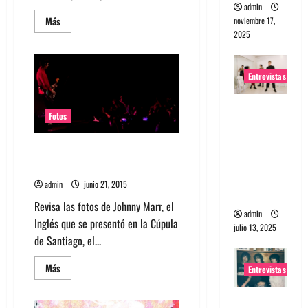
admin
Leer
Más
noviembre 17,
más
2025
acerca
de
Johnny
Marr:
Entrevistas
La
guitarra
que
Entrevista
nunca
se
Fotos
a The
apagará
Wants: Su
Fotos: Johnny Marr en Chile
universo
2015
distorsion
admin
junio 21, 2015
ado
Revisa las fotos de Johnny Marr, el
admin
Inglés que se presentó en la Cúpula
julio 13, 2025
de Santiago, el...
Leer
Más
Entrevistas
más
acerca
de
Entrevista:
Fotos: