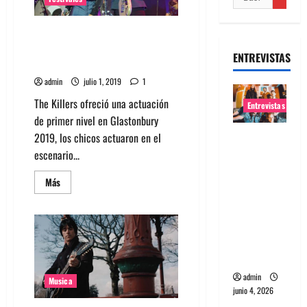
Mira a The Killers junto a
Johnny Marr y a Pet Shop Boys
ENTREVISTAS
en Glastonbury 2019
admin
julio 1, 2019
1
The Killers ofreció una actuación
Entrevistas
de primer nivel en Glastonbury
Entrevista
2019, los chicos actuaron en el
banda
escenario...
Evolfo:
Leer
Más
Hablándol
más
acerca
e
de
Mira
directame
a
The
nte a tu
Killers
espíritu
junto
a
Johnny
admin
Musica
Marr
junio 4, 2026
y
a