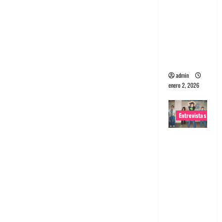
portugues
a
Maquina:
Directo y
visceral
admin
enero 2, 2026
Entrevistas
Entrevista
a la banda
japonesa
Zoobombs
: Una
energía
salvaje