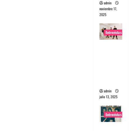
admin
noviembre 17,
2025
Entrevistas
Entrevista
a The
Wants: Su
universo
distorsion
ado
admin
julio 13, 2025
Entrevistas
Entrevista: