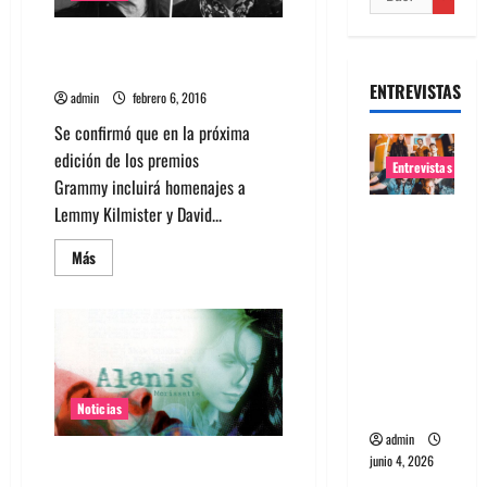
Lemmy y David Bowie serán
homenajeados en los Grammy
ENTREVISTAS
admin
febrero 6, 2016
Se confirmó que en la próxima
edición de los premios
Entrevistas
Grammy incluirá homenajes a
Lemmy Kilmister y David...
Entrevista
banda
Leer
Más
Evolfo:
más
acerca
Hablándol
de
Lemmy
e
y
David
directame
Bowie
serán
nte a tu
homenajeados
espíritu
en
Noticias
los
Grammy
admin
junio 4, 2026
Alanis Morissette convertirá