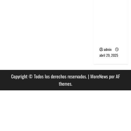
banda
PCR, No
Wave y Art
punk de
Corea del
Sur
admin
abril 29, 2025
Copyright © Todos los derechos reservados.
|
MoreNews
por AF
themes.