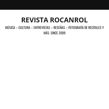
Saltar
al
contenido
REVISTA ROCANROL
MÚSICA – CULTURA – ENTREVISTAS – RESEÑAS – FOTOGRAFÍA DE RECITALES Y
MÁS. SINCE 2009