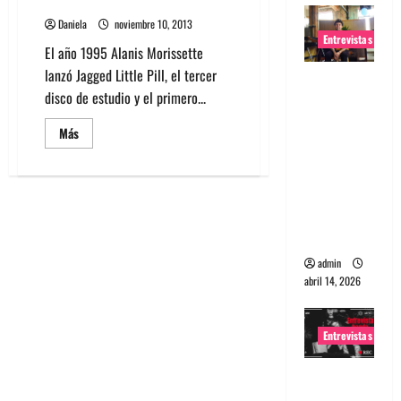
Jagged Little Pill en un musical
Daniela
noviembre 10, 2013
Entrevistas
El año 1995 Alanis Morissette
lanzó Jagged Little Pill, el tercer
Entrevista
disco de estudio y el primero...
Rudy De
Anda:
Leer
Más
más
Conquista
acerca
ndo el
de
Alanis
mundo,
Morissette
convertirá
una tocata
Jagged
Little
a la vez
Pill
en
admin
un
abril 14, 2026
musical
Entrevistas
Entrevista
a banda