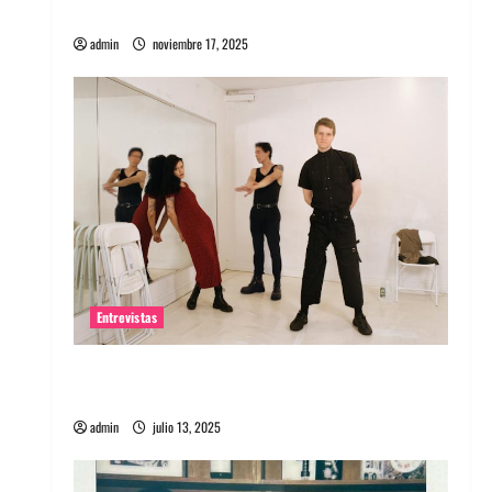
energía salvaje
admin
noviembre 17, 2025
Entrevistas
Entrevista a The Wants: Su universo
distorsionado
admin
julio 13, 2025