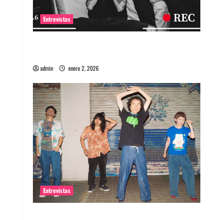
Entrevistas
Entrevista a banda portuguesa Maquina:
Directo y visceral
admin
enero 2, 2026
Entrevistas
Entrevista a la banda japonesa Zoobombs: Una