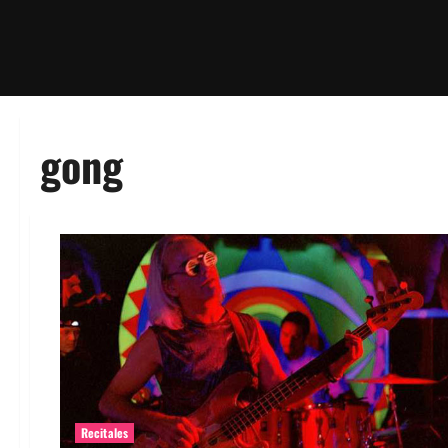
gong
Recitales