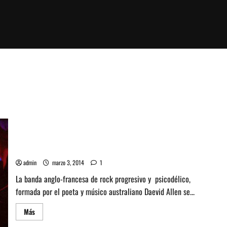
La banda de rock progresivo y psicodélico, Gong se presenta
en chile
admin
marzo 3, 2014
1
La banda anglo-francesa de rock progresivo y psicodélico,
formada por el poeta y músico australiano Daevid Allen se...
Leer
Más
más
acerca