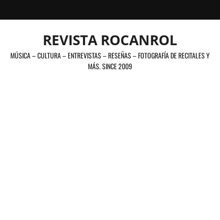
Saltar
al
contenido
REVISTA ROCANROL
MÚSICA – CULTURA – ENTREVISTAS – RESEÑAS – FOTOGRAFÍA DE RECITALES Y
MÁS. SINCE 2009