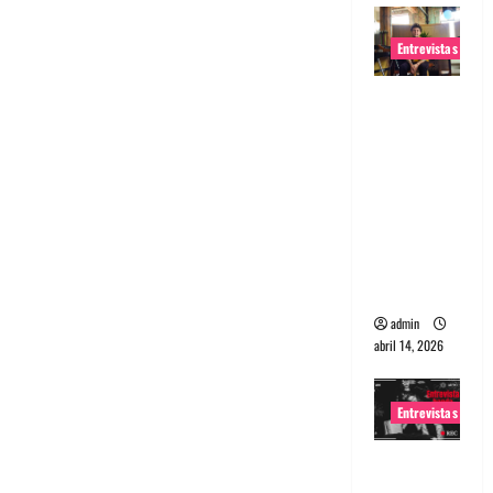
Entrevistas
Entrevista
Rudy De
Anda:
Conquista
ndo el
mundo,
una tocata
a la vez
admin
abril 14, 2026
Entrevistas
Entrevista
a banda