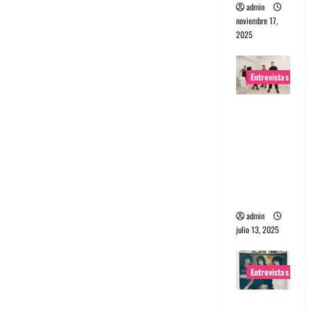
admin
noviembre 17,
2025
Entrevistas
Entrevista
a The
Wants: Su
universo
distorsion
ado
admin
julio 13, 2025
Entrevistas
Entrevista: