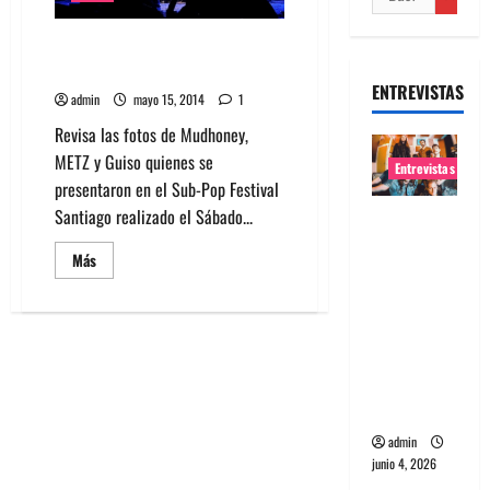
Fotos: Mudhoney, METZ y Guiso
– Festival Sub Pop Chile 2014
ENTREVISTAS
admin
mayo 15, 2014
1
Revisa las fotos de Mudhoney,
METZ y Guiso quienes se
Entrevistas
presentaron en el Sub-Pop Festival
Santiago realizado el Sábado...
Entrevista
banda
Leer
Más
Evolfo:
más
acerca
Hablándol
de
Fotos:
e
Mudhoney,
METZ
directame
y
Guiso
nte a tu
–
espíritu
Festival
Sub
Pop
admin
Chile
junio 4, 2026
2014