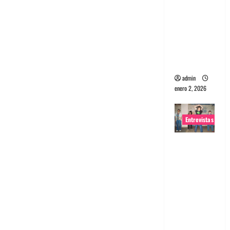
portugues
a
Maquina:
Directo y
visceral
admin
enero 2, 2026
Entrevistas
Entrevista
a la banda
japonesa
Zoobombs
: Una
energía
salvaje