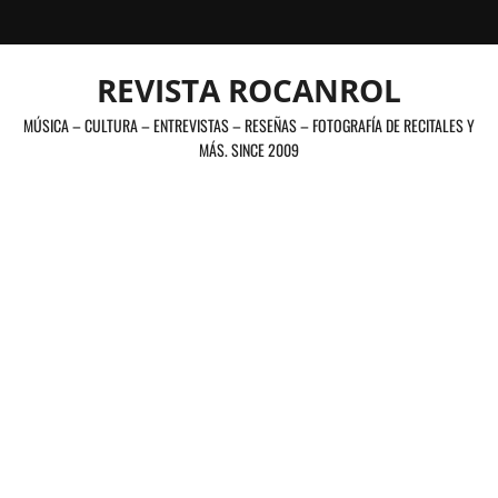
Saltar
al
contenido
REVISTA ROCANROL
MÚSICA – CULTURA – ENTREVISTAS – RESEÑAS – FOTOGRAFÍA DE RECITALES Y
MÁS. SINCE 2009