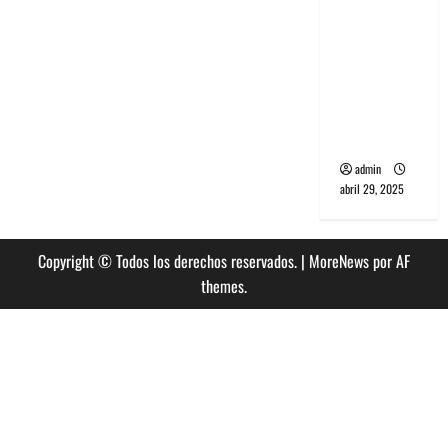
banda
PCR, No
Wave y Art
punk de
Corea del
Sur
admin
abril 29, 2025
Copyright © Todos los derechos reservados.
|
MoreNews
por AF
themes.