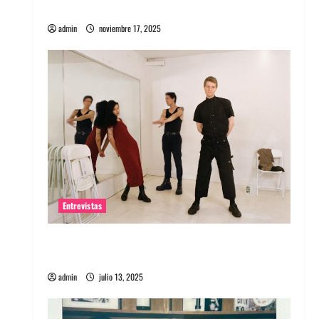
energía salvaje
admin
noviembre 17, 2025
Entrevistas
Entrevista a The Wants: Su universo
distorsionado
admin
julio 13, 2025