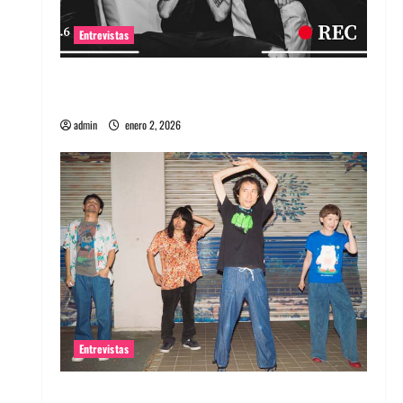
Entrevistas
Entrevista a banda portuguesa Maquina:
Directo y visceral
admin
enero 2, 2026
Entrevistas
Entrevista a la banda japonesa Zoobombs: Una