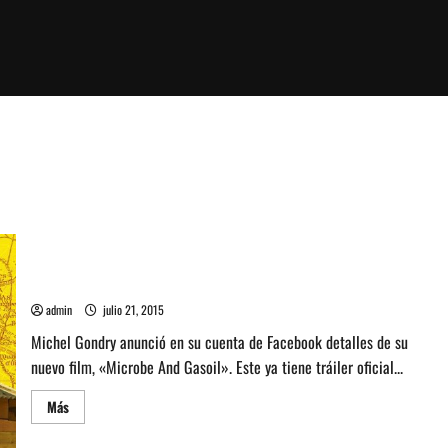
Mira trailer de la nueva película de Michel Gondry
admin
julio 21, 2015
Michel Gondry anunció en su cuenta de Facebook detalles de su
nuevo film, «Microbe And Gasoil». Este ya tiene tráiler oficial...
Leer
Más
más
acerca
de