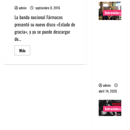
disco «Estado de Gracia»
admin
septiembre 8, 2016
Entrevistas
La banda nacional Fármacos
presentó su nuevo disco «Estado de
Entrevista
gracia«, y ya se puede descargar
Rudy De
de...
Anda:
Conquista
Leer
Más
más
ndo el
acerca
mundo,
de
Fármacos
una tocata
presenta
su
a la vez
nuevo
disco
admin
«Estado
de
abril 14, 2026
Gracia»
Entrevistas
Entrevista
a banda