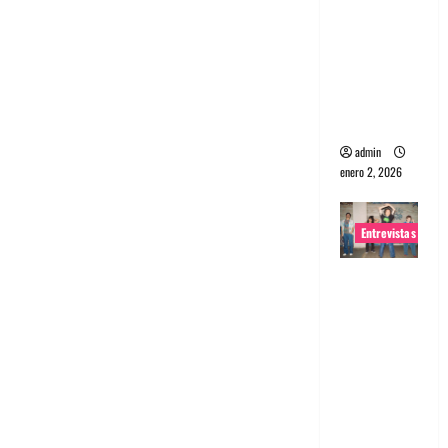
portugues
a
Maquina:
Directo y
visceral
admin
enero 2, 2026
Entrevistas
Entrevista
a la banda
japonesa
Zoobombs
: Una
energía
salvaje