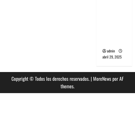
banda
PCR, No
Wave y Art
punk de
Corea del
Sur
admin
abril 29, 2025
Copyright © Todos los derechos reservados.
|
MoreNews
por AF
themes.