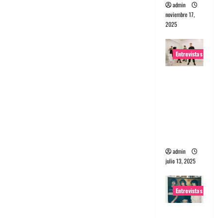
admin
noviembre 17,
2025
Entrevistas
Entrevista
a The
Wants: Su
universo
distorsion
ado
admin
julio 13, 2025
Entrevistas
Entrevista: