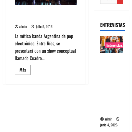
Banda Argentina Entre Ríos
agenda show en Chile
ENTREVISTAS
admin
julio 9, 2016
La mítica banda Argentina de pop
electrónico, Entre Ríos, se
Entrevistas
presentará con un show conceptual
llamado Cuadro...
Entrevista
banda
Leer
Más
Evolfo:
más
acerca
Hablándol
de
Banda
e
Argentina
Entre
directame
Ríos
agenda
nte a tu
show
espíritu
en
Chile
admin
junio 4, 2026