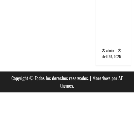
banda
PCR, No
Wave y Art
punk de
Corea del
Sur
admin
abril 29, 2025
Copyright © Todos los derechos reservados.
|
MoreNews
por AF
themes.