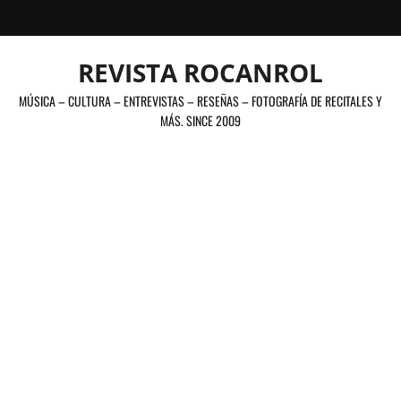
Saltar
al
contenido
REVISTA ROCANROL
MÚSICA – CULTURA – ENTREVISTAS – RESEÑAS – FOTOGRAFÍA DE RECITALES Y
MÁS. SINCE 2009