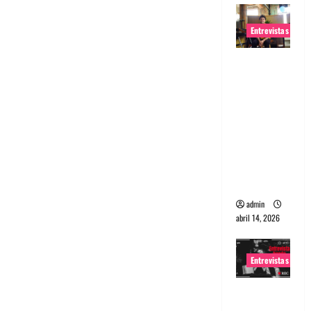
Entrevistas
Entrevista
Rudy De
Anda:
Conquista
ndo el
mundo,
una tocata
a la vez
admin
abril 14, 2026
Entrevistas
Entrevista
a banda