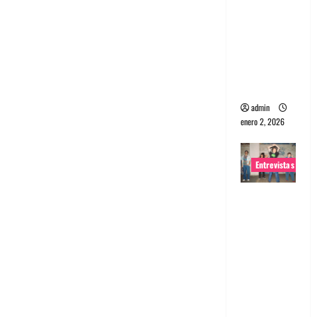
portugues
a
Maquina:
Directo y
visceral
admin
enero 2, 2026
Entrevistas
Entrevista
a la banda
japonesa
Zoobombs
: Una
energía
salvaje