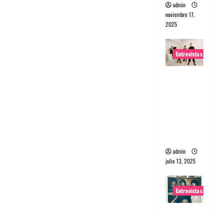
admin
noviembre 17,
2025
Entrevistas
Entrevista
a The
Wants: Su
universo
distorsion
ado
admin
julio 13, 2025
Entrevistas
Entrevista: