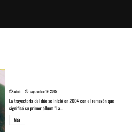
No te pierdas a Cocorosie en Chile
admin
septiembre 19, 2015
La trayectoria del dúo se inició en 2004 con el remezón que
significó su primer álbum “La...
Leer
Más
más
acerca
de