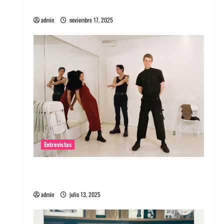
energía salvaje
admin
noviembre 17, 2025
Entrevistas
Entrevista a The Wants: Su universo
distorsionado
admin
julio 13, 2025