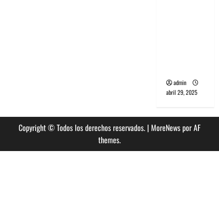
banda
PCR, No
Wave y Art
punk de
Corea del
Sur
admin
abril 29, 2025
Copyright © Todos los derechos reservados.
|
MoreNews
por AF
themes.