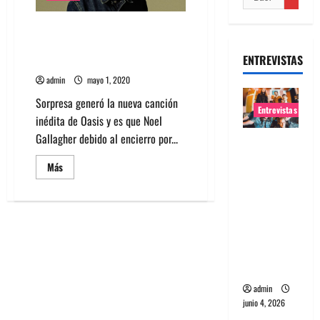
Escucha canción inédita de
Oasis que encontró Noel
ENTREVISTAS
Gallagher haciendo limpieza
admin
mayo 1, 2020
Sorpresa generó la nueva canción
Entrevistas
inédita de Oasis y es que Noel
Gallagher debido al encierro por...
Entrevista
banda
Leer
Más
más
Evolfo:
acerca
Hablándol
de
Escucha
e
canción
inédita
directame
de
Oasis
nte a tu
que
encontró
espíritu
Noel
Gallagher
admin
haciendo
junio 4, 2026
limpieza