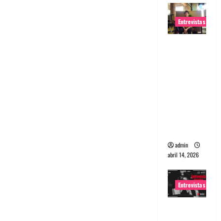
Entrevistas
Entrevista
Rudy De
Anda:
Conquista
ndo el
mundo,
una tocata
a la vez
admin
abril 14, 2026
Entrevistas
Entrevista
a banda