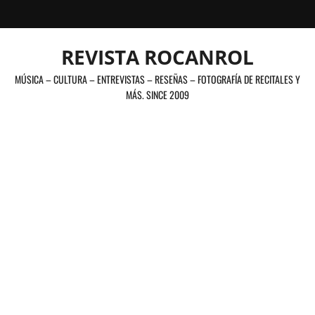
Saltar
al
contenido
REVISTA ROCANROL
MÚSICA – CULTURA – ENTREVISTAS – RESEÑAS – FOTOGRAFÍA DE RECITALES Y
MÁS. SINCE 2009