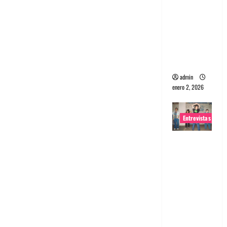
portugues
a
Maquina:
Directo y
visceral
admin
enero 2, 2026
Entrevistas
Entrevista
a la banda
japonesa
Zoobombs
: Una
energía
salvaje