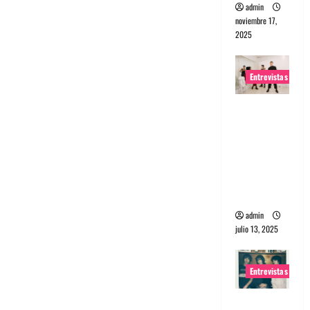
admin
noviembre 17,
2025
Entrevistas
Entrevista
a The
Wants: Su
universo
distorsion
ado
admin
julio 13, 2025
Entrevistas
Entrevista: