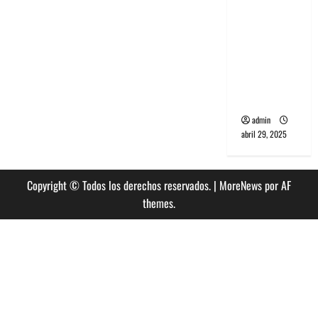
banda
PCR, No
Wave y Art
punk de
Corea del
Sur
admin
abril 29, 2025
Copyright © Todos los derechos reservados.
|
MoreNews
por AF
themes.