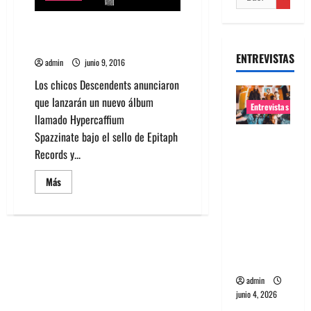
Descendents anuncia álbum
después de 12 años sin disco
ENTREVISTAS
admin
junio 9, 2016
Los chicos Descendents anunciaron
que lanzarán un nuevo álbum
Entrevistas
llamado Hypercaffium
Spazzinate bajo el sello de Epitaph
Entrevista
Records y...
banda
Evolfo:
Leer
Más
Hablándol
más
acerca
e
de
Descendents
directame
anuncia
álbum
nte a tu
después
de
espíritu
12
años
admin
sin
junio 4, 2026
disco