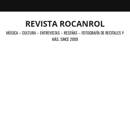
Saltar
al
contenido
REVISTA ROCANROL
MÚSICA – CULTURA – ENTREVISTAS – RESEÑAS – FOTOGRAFÍA DE RECITALES Y
MÁS. SINCE 2009