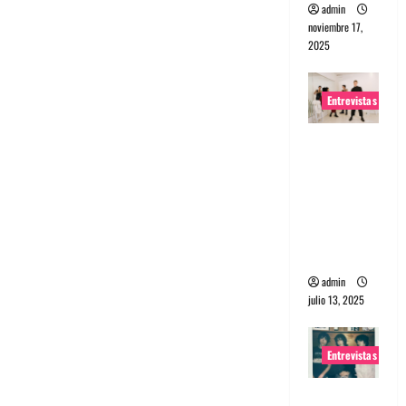
admin
noviembre 17,
2025
Entrevistas
Entrevista
a The
Wants: Su
universo
distorsion
ado
admin
julio 13, 2025
Entrevistas
Entrevista: