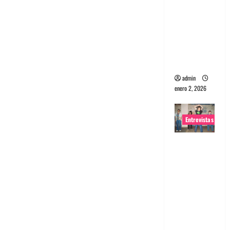
portugues
a
Maquina:
Directo y
visceral
admin
enero 2, 2026
Entrevistas
Entrevista
a la banda
japonesa
Zoobombs
: Una
energía
salvaje