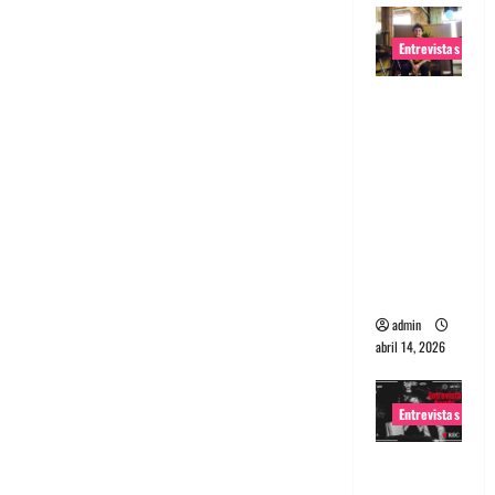
Entrevistas
Entrevista
Rudy De
Anda:
Conquista
ndo el
mundo,
una tocata
a la vez
admin
abril 14, 2026
Entrevistas
Entrevista
a banda