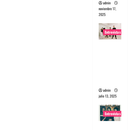
admin
noviembre 17,
2025
Entrevistas
Entrevista
a The
Wants: Su
universo
distorsion
ado
admin
julio 13, 2025
Entrevistas
Entrevista: