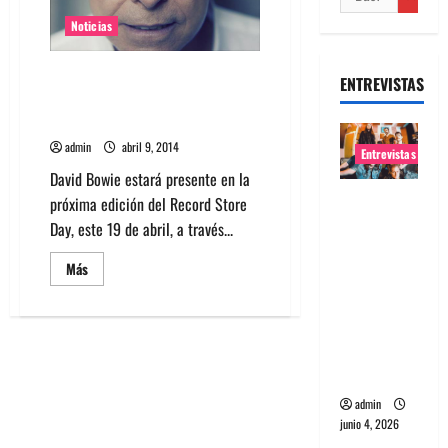
Noticias
David Bowie anuncia
ENTREVISTAS
lanzamientos de vinilos para
Record Store Day
admin
abril 9, 2014
Entrevistas
David Bowie estará presente en la
Entrevista
próxima edición del Record Store
banda
Day, este 19 de abril, a través...
Evolfo:
Leer
Más
Hablándol
más
acerca
e
de
David
directame
Bowie
nte a tu
anuncia
lanzamientos
espíritu
de
vinilos
admin
para
Record
junio 4, 2026
Store