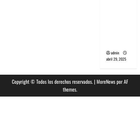
banda
PCR, No
Wave y Art
punk de
Corea del
Sur
admin
abril 29, 2025
Copyright © Todos los derechos reservados.
|
MoreNews
por AF
themes.