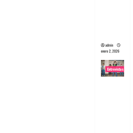
portugues
a
Maquina:
Directo y
visceral
admin
enero 2, 2026
Entrevistas
Entrevista
a la banda
japonesa
Zoobombs
: Una
energía
salvaje