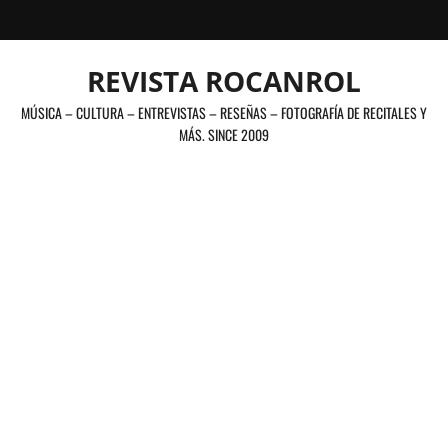
Saltar
al
contenido
REVISTA ROCANROL
MÚSICA – CULTURA – ENTREVISTAS – RESEÑAS – FOTOGRAFÍA DE RECITALES Y
MÁS. SINCE 2009