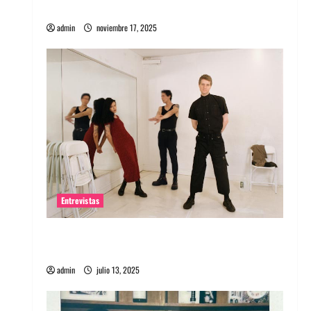
energía salvaje
admin
noviembre 17, 2025
Entrevistas
Entrevista a The Wants: Su universo
distorsionado
admin
julio 13, 2025