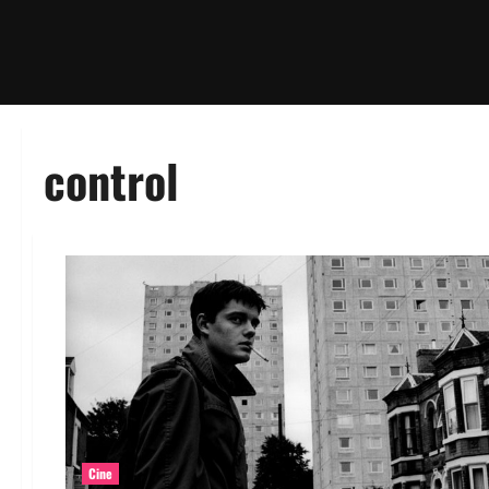
control
Cine