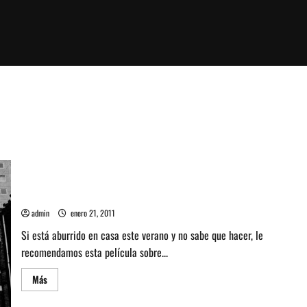
Homevideo: Control o la vida de Ian Curtis
admin
enero 21, 2011
Si está aburrido en casa este verano y no sabe que hacer, le
recomendamos esta película sobre...
Leer
Más
más
acerca