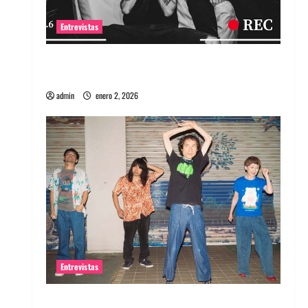
Entrevistas
Entrevista a banda portuguesa Maquina:
Directo y visceral
admin
enero 2, 2026
Entrevistas
Entrevista a la banda japonesa Zoobombs: Una