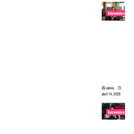
Entrevistas
Entrevista
Rudy De
Anda:
Conquista
ndo el
mundo,
una tocata
a la vez
admin
abril 14, 2026
Entrevistas
Entrevista
a banda