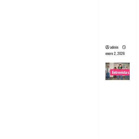
portugues
a
Maquina:
Directo y
visceral
admin
enero 2, 2026
Entrevistas
Entrevista
a la banda
japonesa
Zoobombs
: Una
energía
salvaje