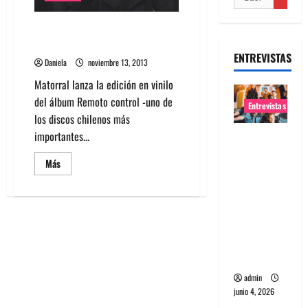
Matorral lanza su nuevo LP
Remoto control.
ENTREVISTAS
Daniela
noviembre 13, 2013
Matorral lanza la edición en vinilo
del álbum Remoto control -uno de
Entrevistas
los discos chilenos más
importantes...
Entrevista
banda
Leer
Más
Evolfo:
más
acerca
Hablándol
de
Matorral
e
lanza
su
directame
nuevo
LP
nte a tu
Remoto
espíritu
control.
admin
junio 4, 2026