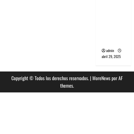
banda
PCR, No
Wave y Art
punk de
Corea del
Sur
admin
abril 29, 2025
Copyright © Todos los derechos reservados.
|
MoreNews
por AF
themes.