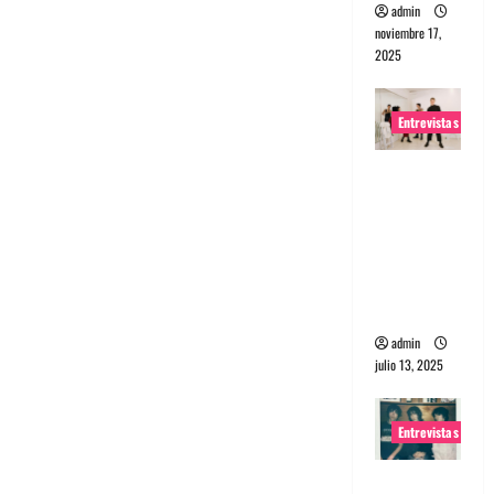
admin
noviembre 17,
2025
Entrevistas
Entrevista
a The
Wants: Su
universo
distorsion
ado
admin
julio 13, 2025
Entrevistas
Entrevista: