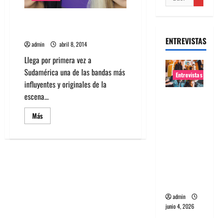
Cibo Matto por primera vez en
Chile
ENTREVISTAS
admin
abril 8, 2014
Llega por primera vez a
Sudamérica una de las bandas más
Entrevistas
influyentes y originales de la
escena...
Entrevista
banda
Leer
Más
Evolfo:
más
acerca
Hablándol
de
Cibo
e
Matto
por
directame
primera
vez
nte a tu
en
espíritu
Chile
admin
junio 4, 2026