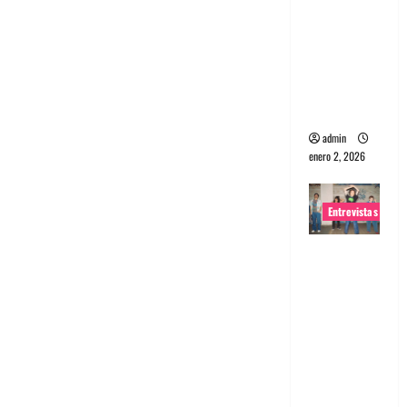
portugues
a
Maquina:
Directo y
visceral
admin
enero 2, 2026
Entrevistas
Entrevista
a la banda
japonesa
Zoobombs
: Una
energía
salvaje