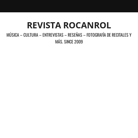
Saltar
al
contenido
REVISTA ROCANROL
MÚSICA – CULTURA – ENTREVISTAS – RESEÑAS – FOTOGRAFÍA DE RECITALES Y
MÁS. SINCE 2009