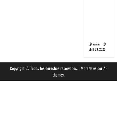
banda
PCR, No
Wave y Art
punk de
Corea del
Sur
admin
abril 29, 2025
Copyright © Todos los derechos reservados.
|
MoreNews
por AF
themes.