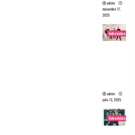
admin
noviembre 17,
2025
Entrevistas
Entrevista
a The
Wants: Su
universo
distorsion
ado
admin
julio 13, 2025
Entrevistas
Entrevista: