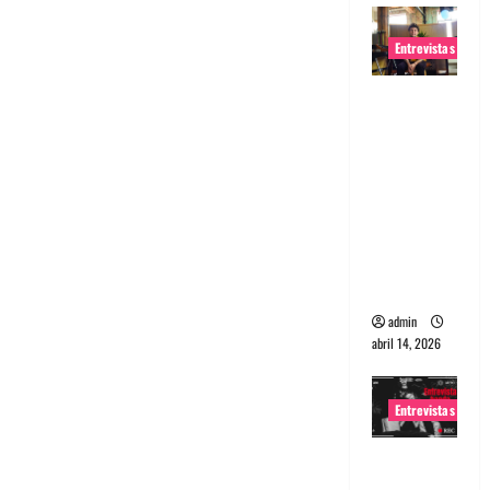
Entrevistas
Entrevista
Rudy De
Anda:
Conquista
ndo el
mundo,
una tocata
a la vez
admin
abril 14, 2026
Entrevistas
Entrevista
a banda