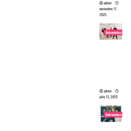
admin
noviembre 17,
2025
Entrevistas
Entrevista
a The
Wants: Su
universo
distorsion
ado
admin
julio 13, 2025
Entrevistas
Entrevista: