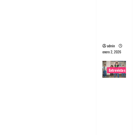
portugues
a
Maquina:
Directo y
visceral
admin
enero 2, 2026
Entrevistas
Entrevista
a la banda
japonesa
Zoobombs
: Una
energía
salvaje