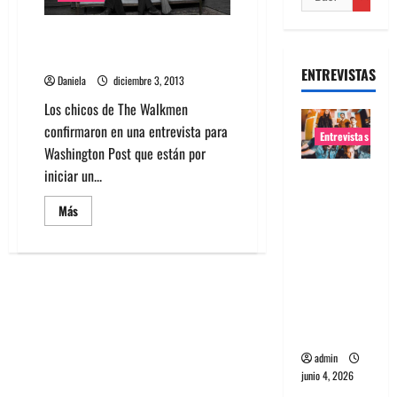
The Walkmen se separará por
tiempo indefinido
ENTREVISTAS
Daniela
diciembre 3, 2013
Los chicos de The Walkmen
confirmaron en una entrevista para
Entrevistas
Washington Post que están por
iniciar un...
Entrevista
banda
Leer
Más
Evolfo:
más
acerca
Hablándol
de
The
e
Walkmen
se
directame
separará
por
nte a tu
tiempo
espíritu
indefinido
admin
junio 4, 2026