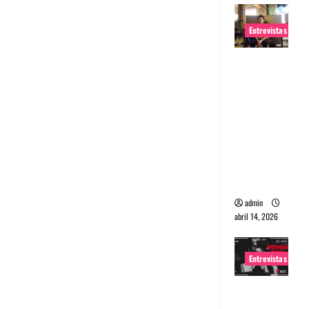
Entrevistas
Entrevista
Rudy De
Anda:
Conquista
ndo el
mundo,
una tocata
a la vez
admin
abril 14, 2026
Entrevistas
Entrevista
a banda