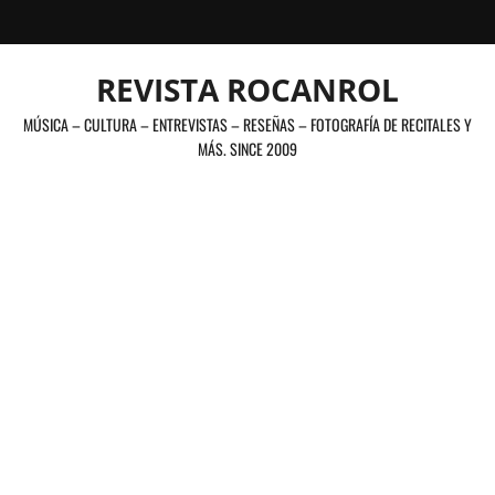
Saltar
al
contenido
REVISTA ROCANROL
MÚSICA – CULTURA – ENTREVISTAS – RESEÑAS – FOTOGRAFÍA DE RECITALES Y
MÁS. SINCE 2009