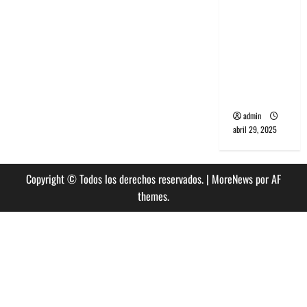
banda
PCR, No
Wave y Art
punk de
Corea del
Sur
admin
abril 29, 2025
Copyright © Todos los derechos reservados.
|
MoreNews
por AF
themes.