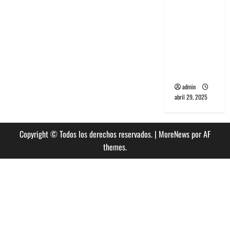
banda
PCR, No
Wave y Art
punk de
Corea del
Sur
admin
abril 29, 2025
Copyright © Todos los derechos reservados.
|
MoreNews
por AF
themes.