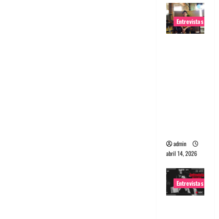
Entrevistas
Entrevista
Rudy De
Anda:
Conquista
ndo el
mundo,
una tocata
a la vez
admin
abril 14, 2026
Entrevistas
Entrevista
a banda