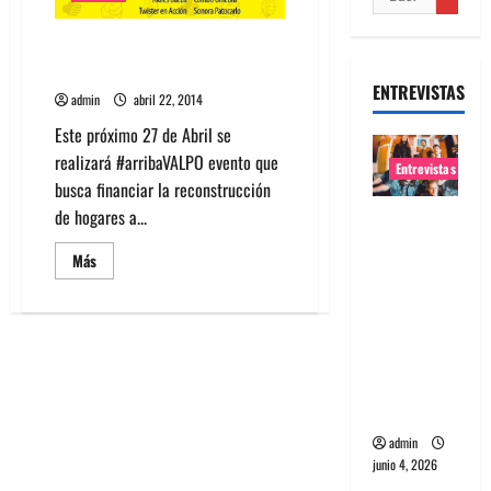
Este 27 de Abril se realizará
#arribaValpo
ENTREVISTAS
admin
abril 22, 2014
Este próximo 27 de Abril se
realizará #arribaVALPO evento que
Entrevistas
busca financiar la reconstrucción
de hogares a...
Entrevista
banda
Leer
Más
Evolfo:
más
acerca
Hablándol
de
Este
e
27
de
directame
Abril
se
nte a tu
realizará
espíritu
#arribaValpo
admin
junio 4, 2026