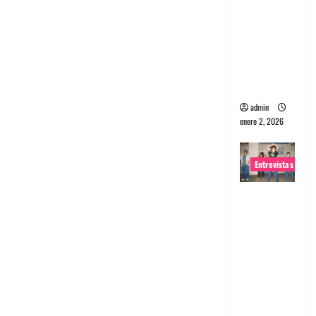
portugues
a
Maquina:
Directo y
visceral
admin
enero 2, 2026
Entrevistas
Entrevista
a la banda
japonesa
Zoobombs
: Una
energía
salvaje