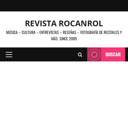
Saltar
al
contenido
REVISTA ROCANROL
MÚSICA – CULTURA – ENTREVISTAS – RESEÑAS – FOTOGRAFÍA DE RECITALES Y
MÁS. SINCE 2009
BUSCAR
Menú
principal