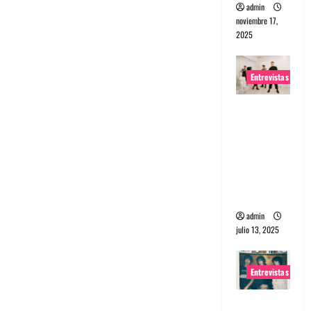
admin
noviembre 17,
2025
Entrevistas
Entrevista
a The
Wants: Su
universo
distorsion
ado
admin
julio 13, 2025
Entrevistas
Entrevista: