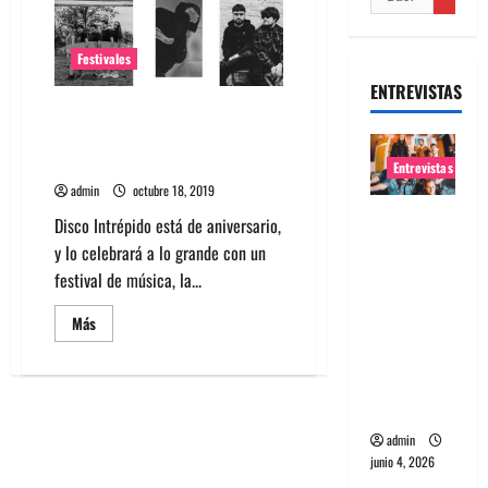
Festivales
ENTREVISTAS
Protistas, ECSDLQHP y más
este sábado en Aniversario
Disco Intrépido
Entrevistas
admin
octubre 18, 2019
Entrevista
Disco Intrépido está de aniversario,
banda
y lo celebrará a lo grande con un
Evolfo:
festival de música, la...
Hablándol
Leer
Más
e
más
directame
acerca
de
nte a tu
Protistas,
ECSDLQHP
espíritu
y
más
admin
este
sábado
junio 4, 2026
en