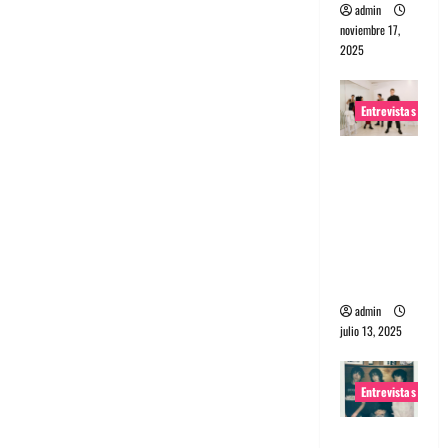
admin
noviembre 17,
2025
Entrevistas
Entrevista
a The
Wants: Su
universo
distorsion
ado
admin
julio 13, 2025
Entrevistas
Entrevista: