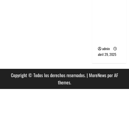
banda
PCR, No
Wave y Art
punk de
Corea del
Sur
admin
abril 29, 2025
Copyright © Todos los derechos reservados.
|
MoreNews
por AF
themes.