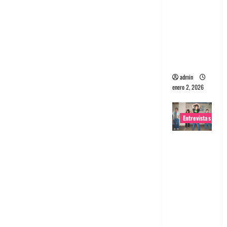
portugues
a
Maquina:
Directo y
visceral
admin
enero 2, 2026
Entrevistas
Entrevista
a la banda
japonesa
Zoobombs
: Una
energía
salvaje