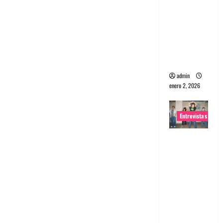
portugues
a
Maquina:
Directo y
visceral
admin
enero 2, 2026
Entrevistas
Entrevista
a la banda
japonesa
Zoobombs
: Una
energía
salvaje