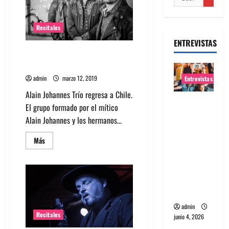
Recitales
ENTREVISTAS
Alain Johannes Trío agenda
concierto en Quilpué
admin
marzo 12, 2019
Entrevistas
Alain Johannes Trío regresa a Chile.
Entrevista
El grupo formado por el mítico
banda
Alain Johannes y los hermanos...
Evolfo:
Hablándol
Leer
Más
más
e
acerca
de
directame
Alain
Johannes
nte a tu
Trío
agenda
espíritu
concierto
en
admin
Quilpué
Recitales
junio 4, 2026