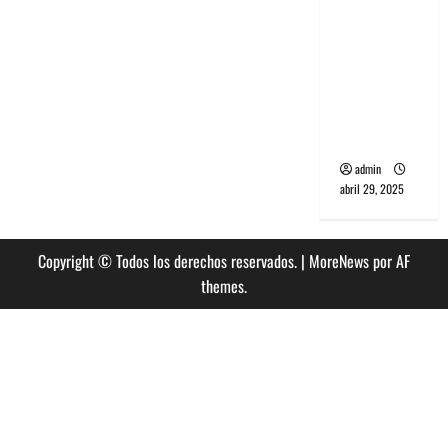
banda
PCR, No
Wave y Art
punk de
Corea del
Sur
admin
abril 29, 2025
Copyright © Todos los derechos reservados.
|
MoreNews
por AF
themes.