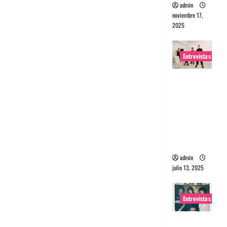
admin
noviembre 17,
2025
Entrevistas
Entrevista
a The
Wants: Su
universo
distorsion
ado
admin
julio 13, 2025
Entrevistas
Entrevista: