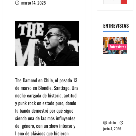
marzo 14, 2025
ENTREVISTAS
Entrevistas
Entrevista
banda
Evolfo:
The Damned en Chile, el pasado 13
Hablándol
de marzo en Blondie, Santiago. Una
e
noche cargada de historia, actitud
directame
y punk rock en estado puro, donde
nte a tu
la banda demostró por qué sigue
espíritu
siendo una de las más influyentes
admin
del género, con un show intenso y
junio 4, 2026
lleno de clásicos que hicieron