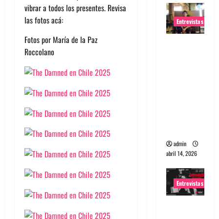
vibrar a todos los presentes. Revisa
las fotos acá:
Entrevistas
Fotos por María de la Paz
Entrevista
Roccolano
Rudy De
Anda:
Conquista
ndo el
mundo,
una tocata
a la vez
admin
abril 14, 2026
Entrevistas
Entrevista
a banda