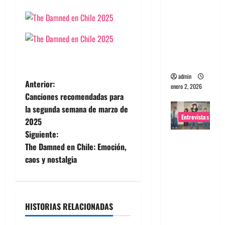
portugues
a
Maquina:
Directo y
visceral
admin
N
Anterior:
enero 2, 2026
Canciones recomendadas para
a
la segunda semana de marzo de
Entrevistas
2025
v
Siguiente:
Entrevista
e
The Damned en Chile: Emoción,
a la banda
caos y nostalgia
japonesa
g
Zoobombs
a
: Una
energía
HISTORIAS RELACIONADAS
c
salvaje