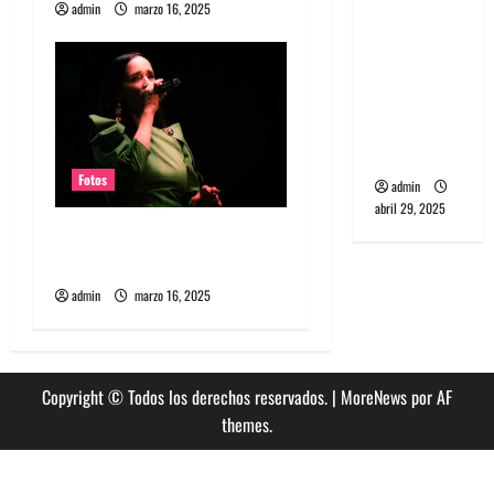
admin
marzo 16, 2025
banda
a
PCR, No
Wave y Art
s
punk de
Corea del
Sur
Fotos
admin
abril 29, 2025
Fotos Julieta Venegas en
REC 2025
admin
marzo 16, 2025
Copyright © Todos los derechos reservados.
|
MoreNews
por AF
themes.